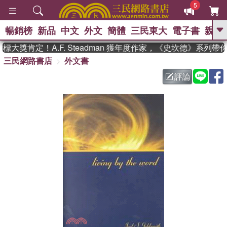
5
暢銷榜
新品
中文
外文
簡體
三民東大
電子書
親子
GO
大獎肯定！A.F. Steadman 獲年度作家，《史坎德》系列帶
三民網路書店
外文書
、
熱搜：
東野圭吾
高希均教授回憶錄
、
、
、
The Odyssey
父親節
如果歷
評論
、
、
史是一群喵
暑期推薦
國際布克
、
、
獎 臺灣漫遊錄
方念華
台灣的李
、
、
登輝時代
數學女孩：黎曼猜想
偉大的迷走神經