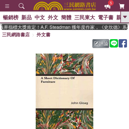
5
暢銷榜
新品
中文
外文
簡體
三民東大
電子書
親子
GO
界指標大獎肯定！A.F. Steadman 獲年度作家，《史坎德》
三民網路書店
外文書
、
熱搜：
東野圭吾
高希均教授回憶錄
、
、
、
The Odyssey
父親節
如果歷
評論
、
、
史是一群喵
暑期推薦
國際布克
、
、
獎 臺灣漫遊錄
方念華
台灣的李
、
、
登輝時代
數學女孩：黎曼猜想
偉大的迷走神經