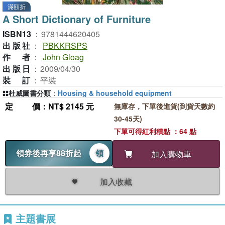
滿額折
A Short Dictionary of Furniture
ISBN13
：
9781444620405
出版社
：
PBKKRSPS
作者
：
John Gloag
出版日
：
2009/04/30
裝訂
：
平裝
杜威圖書分類
：
Housing & household equipment
定價
：NT$ 2145 元
無庫存，下單後進貨(到貨天數約
30-45天)
下單可得紅利積點 ：64 點
領券後再享88折起
領
加入購物車
加入收藏
主題書展