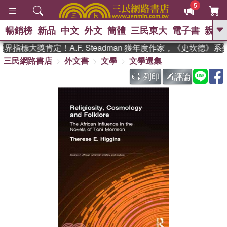
5
暢銷榜
新品
中文
外文
簡體
三民東大
電子書
親子
GO
界指標大獎肯定！A.F. Steadman 獲年度作家，《史坎德》
三民網路書店
外文書
文學
文學選集
、
熱搜：
東野圭吾
高希均教授回憶錄
、
、
、
The Odyssey
父親節
如果歷
列印
評論
、
、
史是一群喵
暑期推薦
國際布克
、
、
獎 臺灣漫遊錄
方念華
台灣的李
、
、
登輝時代
數學女孩：黎曼猜想
偉大的迷走神經