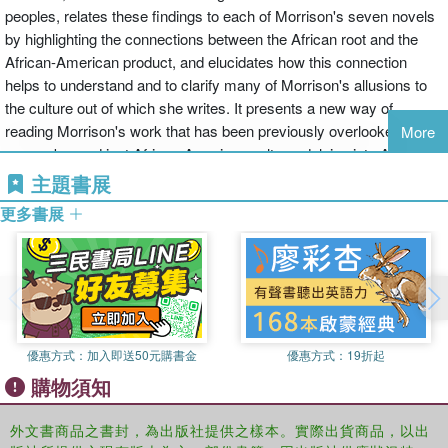
peoples, relates these findings to each of Morrison's seven novels
by highlighting the connections between the African root and the
African-American product, and elucidates how this connection
helps to understand and to clarify many of Morrison's allusions to
the culture out of which she writes. It presents a new way of
reading Morrison's work that has been previously overlooked, and
More
moves beyond just African-American culture, delving into Africa
and its people.
主題書展
更多書展
優惠方式：
加入即送50元購書金
優惠方式：
19折起
購物須知
外文書商品之書封，為出版社提供之樣本。實際出貨商品，以出