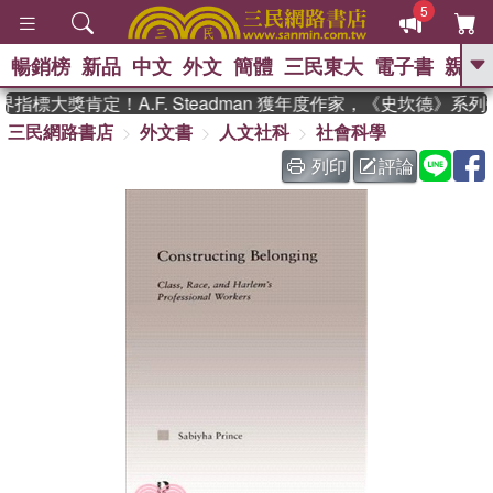
5
暢銷榜
新品
中文
外文
簡體
三民東大
電子書
親子
GO
指標大獎肯定！A.F. Steadman 獲年度作家，《史坎德》系
三民網路書店
外文書
人文社科
社會科學
、
熱搜：
東野圭吾
高希均教授回憶錄
、
、
、
The Odyssey
父親節
如果歷
列印
評論
、
、
史是一群喵
暑期推薦
國際布克
、
、
獎 臺灣漫遊錄
方念華
台灣的李
、
、
登輝時代
數學女孩：黎曼猜想
偉大的迷走神經