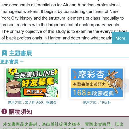
socioeconomic differentiation for African American professional-
managerial workers. It begins by considering centuries of New
York City history and the structural elements of class inequality to
present readers with the larger context of contemporary events.
The primary objective of this study is to examine the everyday lives
of black professionals in Harlem and determine what bearing
More
income-generating activities have on ideology, consumption
patterns and lifestyle, among other factors.
主題書展
更多書展
優惠方式：
加入即送50元購書金
優惠方式：
19折起
購物須知
外文書商品之書封，為出版社提供之樣本。實際出貨商品，以出