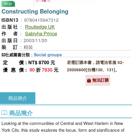
90折
Constructing Belonging
ISBN13
：
9780415947312
出版社
：
Routledge UK
作者
：
Sabiyha Prince
出版日
：
2003/11/20
裝訂
：
精裝
杜威圖書分類
：
Social groups
定價
：NT$ 8700 元
若需訂購本書，請電洽客服 02-
優惠價
：
90
折
7830
元
25006600[分機130、131]。
無法訂購
商品簡介
商品簡介
Looking at the communities of Central and West Harlem in New
York City, this study explores the locus, form and significance of