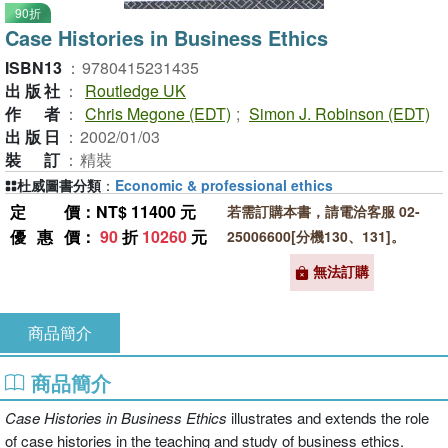
90折
Case Histories in Business Ethics
ISBN13
：
9780415231435
出版社
：
Routledge UK
作者
：
Chris Megone (EDT)
;
Simon J. Robinson (EDT)
出版日
：
2002/01/03
裝訂
：
精裝
杜威圖書分類
：
Economic & professional ethics
定價
：NT$ 11400 元
若需訂購本書，請電洽客服 02-
優惠價
：
90
折
10260
元
25006600[分機130、131]。
無法訂購
商品簡介
商品簡介
Case Histories in Business Ethics
illustrates and extends the role
of case histories in the teaching and study of business ethics.