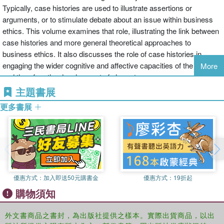
Typically, case histories are used to illustrate assertions or
arguments, or to stimulate debate about an issue within business
ethics. This volume examines that role, illustrating the link between
case histories and more general theoretical approaches to
business ethics. It also discusses the role of case histories in
engaging the wider cognitive and affective capacities of the student
More
and therefore the development of character.
主題書展
更多書展
優惠方式：
加入即送50元購書金
優惠方式：
19折起
購物須知
外文書商品之書封，為出版社提供之樣本。實際出貨商品，以出