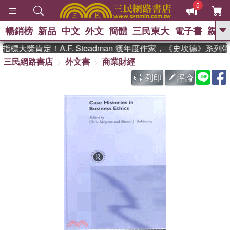
5
暢銷榜
新品
中文
外文
簡體
三民東大
電子書
親子
GO
標大獎肯定！A.F. Steadman 獲年度作家，《史坎德》系列
三民網路書店
外文書
商業財經
、
熱搜：
東野圭吾
高希均教授回憶錄
、
、
、
The Odyssey
父親節
如果歷
列印
評論
、
、
史是一群喵
暑期推薦
國際布克
、
、
獎 臺灣漫遊錄
方念華
台灣的李
、
、
登輝時代
數學女孩：黎曼猜想
偉大的迷走神經