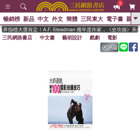
5
暢銷榜
新品
中文
外文
簡體
三民東大
電子書
親子
GO
指標大獎肯定！A.F. Steadman 獲年度作家，《史坎德》
三民網路書店
中文書
藝術設計
戲劇
電影
、
熱搜：
東野圭吾
高希均教授回憶錄
、
、
、
The Odyssey
父親節
花開錦
評論
、
、
、
繡
暑期推薦
方念華
台灣的
、
李登輝時代
數學女孩：黎曼猜想
、
、
偉大的迷走神經
如果歷史是一
、
群喵
臺灣漫遊錄