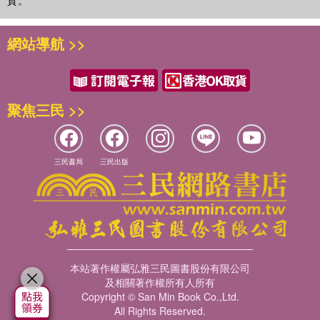
【Chapter 3】出場與退場．ENTRANCES & EXITS
角色轉換．讓背景說話．強勢的主角．偷窺的窗景．銜接交替場
網站導航 >>
景．鐘擺搖攝．轉換方向…
【Chapter 4】懸疑場景．SUSPENSE，SEARCHING &
CREEPING
聚焦三民 >>
悄悄潛入．看不見的恐怖．攻擊前一秒．壞事預備發生．避開守
衛．假裝的安全感．步步緊張…
三民書局
三民出版
【Chapter 5】戲劇性的移動．ANTICIPATING MOTION
牽動情緒．劇烈表情變化．周圍的世界在快轉．下定決心的瞬間．
逆轉畫面．目光穿過人群…
【Chapter 6】揭露真相．REVELATIONS & DISCOVERIES
鏡門．一分為二．群眾裡的渺小主角．走出陰影．退拍．平行跟
攝． 眼部表情的變化…
本站著作權屬弘雅三民圖書股份有限公司
及相關著作權所有人所有
Copyright © San Min Book Co.,Ltd.
【Chapter 7】恐怖場景．SHOCK HORROR
All Rights Reserved.
營造驚悚氣氛．以誤導製造驚嚇．讓人心生恐懼的角色．空曠地