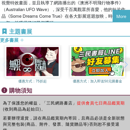
視覺特效畫面，並且執導了網路播出的《澳洲不明飛行物事件》
於在業界的人來說，這麼好的成績幾乎是奇蹟了。
（Australian UFO Wave），深受千百萬觀眾所喜愛，他的短片作
品《Some Dreams Come True》在各大影展巡迴放映，時間長達
More
越了解自身技巧，也就越容易發揮創意。如果你希望拍出一部好好
一年，並獲得了好幾個獎項。
說故事的電影，你就必須對運鏡有更好的掌控。現在你知道了100
他也以編劇的身分參與幾齣電視劇的發想工作，寫過兩本小說、六
主題書展
種的「大師運鏡」方法，已經勝過了多數的電影工作者。你的任務
百多篇電影相關文章、評論、指導手冊，以及數本紀實類書籍。曾
是調整和改善，累積自己的大量實力，拍出最理想的畫面。
更多書展
為《電腦藝術》（Computer Arts）雜誌特約專欄作家、英國麥金
塔雜誌特約撰述。出生於北英格蘭，但是在澳洲生活已超過十年以
導演任何的電影，都需要花許多時間和心力，但是到了拍攝現場，
上的時間。
在完全無誤狀況下達成工作目標的壓力，會讓許多可能本來是天才
的人變成了膽小鬼。我希望這些技巧可以讓你拍片的時候變得勇氣
十足，無論壓力為何、無論你有多麼疲倦，請選擇朝向偉大邁進。
優惠方式：
75折起
優惠方式：
加入即送50元購書金
【Chapter 1】打鬥場景．FIGHT SCENES
購物須知
挨拳瞬間．快速重擊．互毆．擊倒．踢擊．落地撲打．畫面外的暴
力．決定輸贏…
為了保護您的權益，「三民網路書店」
提供會員七日商品鑑賞期
(收到商品為起始日)。
【Chapter 2】追逐場景．CHASE SCENES
若要辦理退貨，請在商品鑑賞期內寄回，且商品必須是全新狀態
跟著主角跑．長鏡頭搖攝．穿越狹窄空間．雙方的追逐．攻其不
與完整包裝(商品、附件、發票、隨貨贈品等)否則恕不接受退
備．看不見的攻擊者．進逼的絕望．秘密的追趕…
貨。