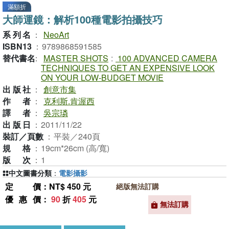
滿額折
大師運鏡：解析100種電影拍攝技巧
系列名
：
NeoArt
ISBN13
：
9789868591585
替代書名
：
MASTER SHOTS
:
100 ADVANCED CAMERA
TECHNIQUES TO GET AN EXPENSIVE LOOK
ON YOUR LOW-BUDGET MOVIE
出版社
：
創意市集
作者
：
克利斯.肯渥西
譯者
：
吳宗璘
出版日
：
2011/11/22
裝訂／頁數
：
平裝／240頁
規格
：
19cm*26cm (高/寬)
版次
：
1
中文圖書分類
：
電影攝影
定價
：NT$ 450 元
絕版無法訂購
優惠價
：
90
折
405
元
無法訂購