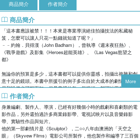
商品簡介
作者簡介
商品簡介
「這本書應該被禁！！！本來是專業導演絕佳拍攝技法的私藏秘
笈，怎麼可以讓人只花一點錢就知道了呢？」
﹣﹣約翰．貝得漢（John Badham），曾執導《週末夜狂熱》、
《戰爭遊戲》及影集《Heroes超能英雄》、《Las Vegas慾望之
都》
無論你的預算是多少，這本書都可以提供你靈感，拍攝出複雜和創
意十足的鏡頭。本書中所援引的例子多出自於大成本的劇情片，人
More
員和設備也可想而知，但是書裡的每一個鏡頭，都可以用低預算、
作者簡介
手持攝影機的方式進行拍攝。
身兼編劇、製作人、導演，已經有好幾個小時的戲劇和喜劇類的電
另一方面，如果能更加了解技術，也就更容易在壓力下激發創意。
影作品，另外還拍過許多商業錄影帶、電視試映片以及音樂錄影
拍電影的時候，時間永遠不夠用，你花了好幾個月或是好幾年的時
帶、實驗性作品與短片。
間去構思電影，但是卻只有短暫的片刻可以做出新的選擇或是解決
他的第一部劇情片是《Sculptor》，二○○八年由澳洲的「天空之
問題。對於那些從來沒有在電影圈工作的人來說，我們花了十二個
眼」（Skyvew Films）電影公司所製作，他也製作和編導了三百個
小時，卻只拍出兩分鐘的可用畫面，實在是難以想像的事。但是對