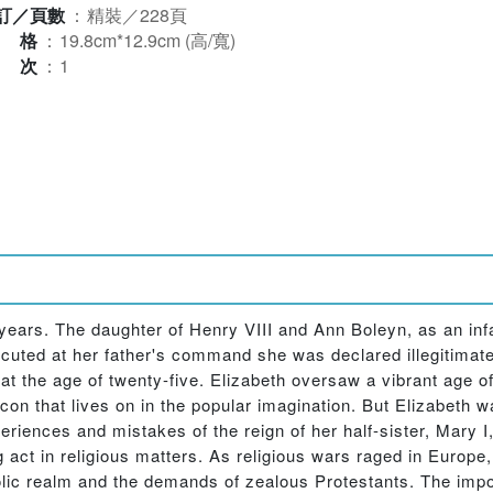
訂／頁數
：
精裝／228頁
規格
：
19.8cm*12.9cm (高/寬)
版次
：
1
 years. The daughter of Henry VIII and Ann Boleyn, as an inf
xecuted at her father's command she was declared illegitima
at the age of twenty-five. Elizabeth oversaw a vibrant age of
 icon that lives on in the popular imagination. But Elizabeth
iences and mistakes of the reign of her half-sister, Mary I,
 act in religious matters. As religious wars raged in Europe,
lic realm and the demands of zealous Protestants. The impo