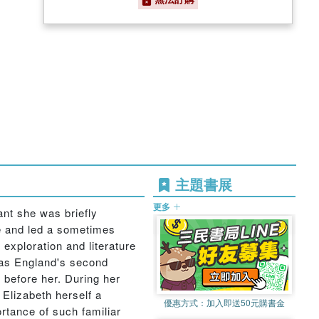
主題書展
更多
ant she was briefly
te and led a sometimes
 exploration and literature
 was England's second
 before her. During her
 Elizabeth herself a
優惠方式：
加入即送50元購書金
rtance of such familiar