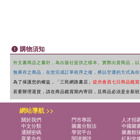
購物須知
外文書商品之書封，為出版社提供之樣本。實際出貨商品，以
無庫存之商品，在您完成訂單程序之後，將以空運的方式為你
為了保護您的權益，「三民網路書店」
提供會員七日商品鑑賞
若要辦理退貨，請在商品鑑賞期內寄回，且商品必須是全新狀
網站導航 >>
關於我們
門市專區
人才招
中文分類
圖書分類法
中國圖
通關密碼
學習平台
圖書館採
異業合作
閱讀潮評
紅利兌