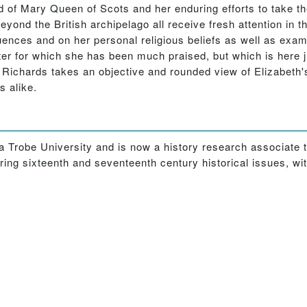
nd of Mary Queen of Scots and her enduring efforts to take t
eyond the British archipelago all receive fresh attention in 
luences and on her personal religious beliefs as well as exami
ter for which she has been much praised, but which is here 
Richards takes an objective and rounded view of Elizabeth's
s alike.
a Trobe University and is now a history research associate t
ring sixteenth and seventeenth century historical issues, wit