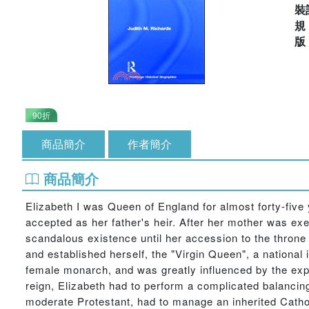
裝
90折
商品簡介
作者簡介
商品簡介
Elizabeth I was Queen of England for almost forty-five
accepted as her father's heir. After her mother was e
scandalous existence until her accession to the throne 
and established herself, the "Virgin Queen", a national
female monarch, and was greatly influenced by the exper
reign, Elizabeth had to perform a complicated balancing
moderate Protestant, had to manage an inherited Catho