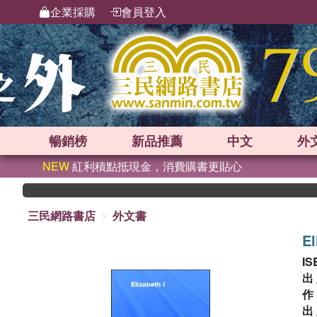
企業採購
會員登入
暢銷榜
新品
推薦
中文
外
NEW
紅利積點抵現金，消費購書更貼心
三民網路書店
外文書
El
IS
出
出