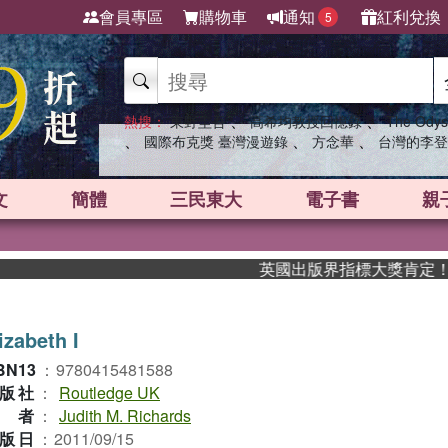
會員專區
購物車
通知
紅利兌換
5
、
、
熱搜：
東野圭吾
高希均教授回憶錄
The Odys
、
、
、
國際布克獎 臺灣漫遊錄
方念華
台灣的李登
文
簡體
三民東大
電子書
親
英國出版界指標大獎肯定！A.F.
izabeth I
BN13
：
9780415481588
版社
：
Routledge UK
作者
：
Judith M. Richards
版日
：
2011/09/15