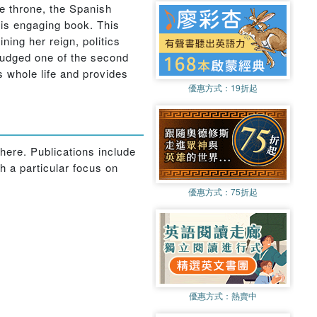
he throne, the Spanish
this engaging book. This
ning her reign, politics
judged one of the second
 whole life and provides
優惠方式：
19折起
here. Publications include
h a particular focus on
優惠方式：
75折起
優惠方式：
熱賣中