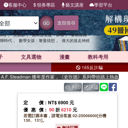
客服中心
領券專區
藝文講座
學習平台
進階搜尋
GO
、
、
、
sey
父親節
如果歷史是一群喵
暑期推薦
、
、
輝時代
數學女孩：黎曼猜想
偉大的迷走神經
子
文具選物
漫畫
教科考用
165反詐騙
 Steadman 獲年度作家，《史坎德》系列帶你踏上熱血奇幻旅程
列印
評論
定價
：NT$ 6900 元
優惠價
：
90
折
6210
元
若需訂購本書，請電洽客服 02-25006600[分機
130、131]。
無法訂購