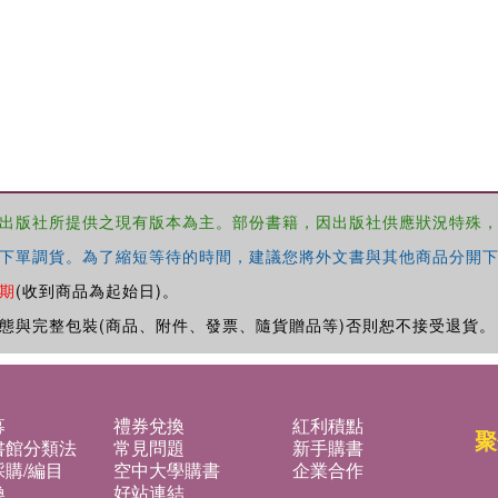
出版社所提供之現有版本為主。部份書籍，因出版社供應狀況特殊
下單調貨。為了縮短等待的時間，建議您將外文書與其他商品分開下
期
(收到商品為起始日)。
態與完整包裝(商品、附件、發票、隨貨贈品等)否則恕不接受退貨。
募
禮券兌換
紅利積點
聚
書館分類法
常見問題
新手購書
購/編目
空中大學購書
企業合作
換
好站連結