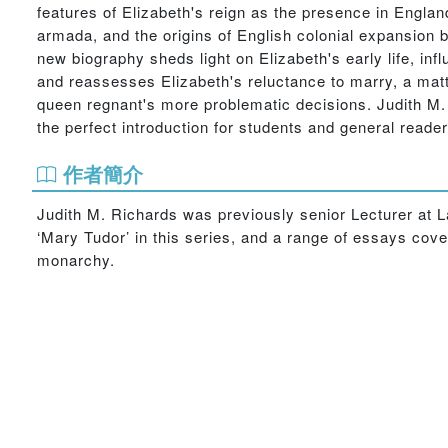
features of Elizabeth's reign as the presence in Engla
armada, and the origins of English colonial expansion b
new biography sheds light on Elizabeth's early life, inf
and reassesses Elizabeth's reluctance to marry, a mat
queen regnant's more problematic decisions. Judith M. 
the perfect introduction for students and general reader
作者簡介
Judith M. Richards was previously senior Lecturer at L
‘Mary Tudor’ in this series, and a range of essays cove
monarchy.