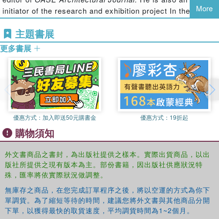
More
initiator of the research and exhibition project In the
Desert of Modernity: Colonial Planning and After (Berlin,
主題書展
2008; Casablanca, 2009; Marseille, 2013).
更多書展
Anne Massey
is Professor of Design at Middlesex
University, UK. Anne has published widely on the subject
of interior design and she is also co-editor of the academic
journal,
Interiors: Design, Architecture, Culture,
launched
by Berg in 2010. Anne has contributed to various media,
including broadcasts on BBC Radio 4, and appearances
on TV including BBC4’s
Glamour’s Golden Age
and
優惠方式：
加入即送50元購書金
優惠方式：
19折起
Channel 4’s
Titanic: The Mission.
購物須知
外文書商品之書封，為出版社提供之樣本。實際出貨商品，以出
版社所提供之現有版本為主。部份書籍，因出版社供應狀況特
殊，匯率將依實際狀況做調整。
無庫存之商品，在您完成訂單程序之後，將以空運的方式為你下
單調貨。為了縮短等待的時間，建議您將外文書與其他商品分開
下單，以獲得最快的取貨速度，平均調貨時間為1~2個月。