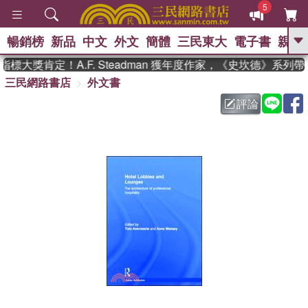
5
暢銷榜
新品
中文
外文
簡體
三民東大
電子書
親子
GO
標大獎肯定！A.F. Steadman 獲年度作家，《史坎德》系列
三民網路書店
外文書
、
熱搜：
東野圭吾
高希均教授回憶錄
、
、
、
The Odyssey
父親節
花開錦
評論
、
、
、
繡
暑期推薦
方念華
台灣的
、
李登輝時代
數學女孩：黎曼猜想
、
、
偉大的迷走神經
如果歷史是一
、
群喵
臺灣漫遊錄