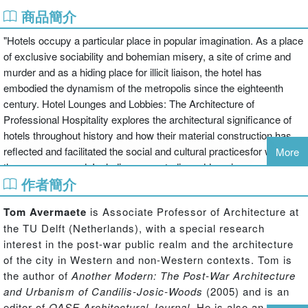
商品簡介
"Hotels occupy a particular place in popular imagination. As a place
of exclusive sociability and bohemian misery, a site of crime and
murder and as a hiding place for illicit liaison, the hotel has
embodied the dynamism of the metropolis since the eighteenth
century. Hotel Lounges and Lobbies: The Architecture of
Professional Hospitality explores the architectural significance of
hotels throughout history and how their material construction has
reflected and facilitated the social and cultural practicesfor which
More
they are renowned. Including case studies addressing
作者簡介
contemporary developments in hotel planning and design, and
illustrated throughout, this volume is an innovative and insightful
Tom Avermaete
is Associate Professor of Architecture at
contribution to architectural and interior design literature"--
the TU Delft (Netherlands), with a special research
interest in the post-war public realm and the architecture
of the city in Western and non-Western contexts. Tom is
the author of
Another Modern: The Post-War Architecture
and Urbanism of Candilis-Josic-Woods
(2005) and is an
editor of
OASE Architectural Journal.
He is also an