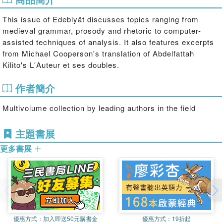
This issue of Edebiyât discusses topics ranging from
medieval grammar, prosody and rhetoric to computer-
assisted techniques of analysis. It also features excerpts
from Michael Cooperson's translation of Abdelfattah
Kilito's L'Auteur et ses doubles.
作者簡介
Multivolume collection by leading authors in the field
主題書展
更多書展
優惠方式：
加入即送50元購書金
優惠方式：
19折起