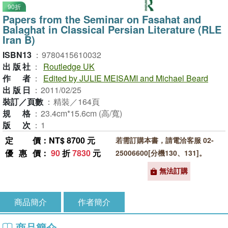
90折
Papers from the Seminar on Fasahat and
Balaghat in Classical Persian Literature (RLE
Iran B)
ISBN13
：
9780415610032
出版社
：
Routledge UK
作者
：
Edited by JULIE MEISAMI and Michael Beard
出版日
：
2011/02/25
裝訂／頁數
：
精裝／164頁
規格
：
23.4cm*15.6cm (高/寬)
版次
：
1
定價
：NT$ 8700 元
若需訂購本書，請電洽客服 02-
優惠價
：
90
折
7830
元
25006600[分機130、131]。
無法訂購
商品簡介
作者簡介
商品簡介