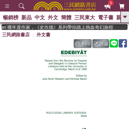
5
暢銷榜
新品
中文
外文
簡體
三民東大
電子書
親子
GO
adman 獲年度作家，《史坎德》系列帶你踏上熱血奇幻旅程
三民網路書店
外文書
、
、
熱搜：
東野圭吾
The Odyssey
、
、
父親節
如果歷史是一群喵
暑期
列印
評論
、
、
推薦
國際布克獎 臺灣漫遊錄
方
、
、
念華
台灣的李登輝時代
數學女
、
孩：黎曼猜想
偉大的迷走神經