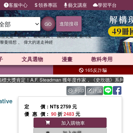
客服中心
領券專區
藝文講座
學習平台
進階搜尋
GO
、
、
果歷史是一群喵
暑期推薦
國際布克獎 臺灣漫
、
黎曼猜想
偉大的迷走神經
子
文具選物
漫畫
教科考用
165反詐騙
肯定！A.F. Steadman 獲年度作家，《史坎德》系列帶你踏
列印
評論
ative
定價
：NT$ 2759 元
優惠價
：
90
折
2483
元
加入購物車
加入收藏