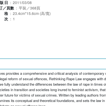
版日
：
2011/03/08
訂／頁數
：
平裝／368頁
規格
：
23.4cm*15.6cm (高/寬)
版次
：
1
es provides a comprehensive and critical analysis of contemporary 
le legal reform of sexual offences, Rethinking Rape Law engages wit
 we fully understand the differences between the law of rape in times o
ties in transition and societies long inured to feminist activism, tha
er future for victims of sexual crimes. Written by leading authors from
amines its conceptual and theoretical foundations, and sets the law in it
debate on sexual offence laws.