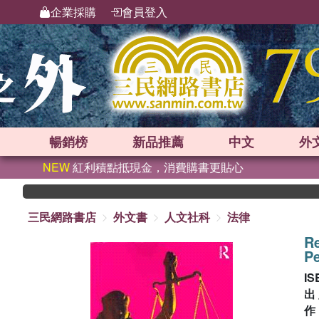
企業採購
會員登入
暢銷榜
新品
推薦
中文
外
NEW
紅利積點抵現金，消費購書更貼心
三民網路書店
外文書
人文社科
法律
Re
Pe
IS
出