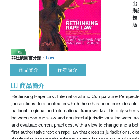
出
裝
90折
杜威圖書分類
：
Law
商品簡介
作者簡介
商品簡介
Rethinking Rape Law: International and Comparative Perspectiv
jurisdictions. In a context in which there has been considerab
national, regional and international frameworks. It is only when
between common-law and continental jurisdictions, between socie
and evaluate current practices, with a view to change and a bett
first authoritative text on rape law that crosses jurisdictions, ex
destined to become the primary source for scholarly work and 