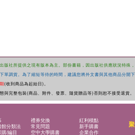
出版社所提供之現有版本為主。部份書籍，因出版社供應狀況特殊
下單調貨。為了縮短等待的時間，建議您將外文書與其他商品分開下
期
(收到商品為起始日)。
態與完整包裝(商品、附件、發票、隨貨贈品等)否則恕不接受退貨。
募
禮券兌換
紅利積點
聚
書館分類法
常見問題
新手購書
購/編目
空中大學購書
企業合作