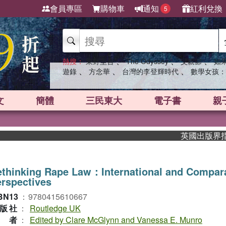
會員專區
購物車
通知
紅利兌換
5
、
、
、
熱搜：
東野圭吾
The Odyssey
父親節
如
、
、
、
遊錄
方念華
台灣的李登輝時代
數學女孩：
文
簡體
三民東大
電子書
親
英國出版界指標大獎
thinking Rape Law：International and Compar
rspectives
BN13
：
9780415610667
版社
：
Routledge UK
作者
：
Edited by Clare McGlynn and Vanessa E. Munro