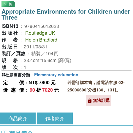
90折
Appropriate Environments for Children under
Three
ISBN13
：
9780415612623
出版社
：
Routledge UK
作者
：
Helen Bradford
出版日
：
2011/08/31
裝訂／頁數
：
精裝／104頁
規格
：
23.4cm*15.6cm (高/寬)
版次
：
1
杜威圖書分類
：
Elementary education
定價
：NT$ 7800 元
若需訂購本書，請電洽客服 02-
優惠價
：
90
折
7020
元
25006600[分機130、131]。
無法訂購
商品簡介
作者簡介