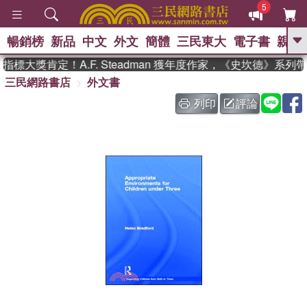
5
暢銷榜
新品
中文
外文
簡體
三民東大
電子書
親子
GO
標大獎肯定！A.F. Steadman 獲年度作家，《史坎德》系列
三民網路書店
外文書
、
、
熱搜：
東野圭吾
The Odyssey
、
、
父親節
如果歷史是一群喵
暑期
列印
評論
、
、
推薦
國際布克獎 臺灣漫遊錄
方
、
、
念華
台灣的李登輝時代
數學女
、
孩：黎曼猜想
偉大的迷走神經