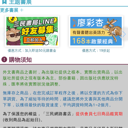
主題書展
and children under three that supports their learning and
更多書展
development.
Features include:
clear explanation of relevant theories
case studies and examples of good practice
優惠方式：
加入即送50元購書金
優惠方式：
19折起
focus points for readers
購物須知
questions for reflective practice
外文書商品之書封，為出版社提供之樣本。實際出貨商品，以出
版社所提供之現有版本為主。部份書籍，因出版社供應狀況特
Providing a wealth of practical ideas and activities, this
殊，匯率將依實際狀況做調整。
handy text provides detailed guidance on how to develop
無庫存之商品，在您完成訂單程序之後，將以空運的方式為你下
an appropriate indoor and outdoor environment for babies
單調貨。為了縮短等待的時間，建議您將外文書與其他商品分開
and children under three to help practitioners ensure
下單，以獲得最快的取貨速度，平均調貨時間為1~2個月。
effective outcomes for the youngest children in their care.
為了保護您的權益，「三民網路書店」
提供會員七日商品鑑賞期
(收到商品為起始日)。