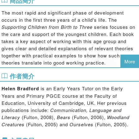
商品簡介
The most rapid and significant phase of development
occurs in the first three years of a child's life. The
Supporting Children from Birth to Three
series focuses on
the care and support of the youngest children. Each book
takes a key aspect of working with this age group and
gives clear and detailed explanations of relevant theories
together with practical examples to show how such
More
theories translate into good working practice.
作者簡介
It is widely known that babies and infants will flourish in an
environment that supports and promotes their learning and
Helen Bradford
is an Early Years Tutor on the Early
development. But what constitutes an appropriate
Years and Primary PGCE course at the Faculty of
environment for children under three?
Education, University of Cambridge, UK. Her previous
Drawing on recent research, this book explores the
publications include:
Communication, Language and
concept of an appropriate environment, both within and
Literacy
(Fulton, 2008),
Bears
(Fulton, 2006),
Woodland
beyond the early years setting. It sets this within the
Creatures
(Fulton, 2005) and
Ourselves
(Fulton, 2005).
context of child development and practically demonstrates
how a high quality environment can be created for babies