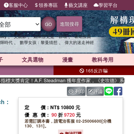
客服中心
領券專區
藝文講座
學習平台
進階搜尋
GO
、
、
、
sey
父親節
如果歷史是一群喵
暑期推薦
、
、
輝時代
數學女孩：黎曼猜想
偉大的迷走神經
子
文具選物
漫畫
教科考用
165反詐騙
獎肯定！A.F. Steadman 獲年度作家，《史坎德》系列帶你
列印
評論
rch：
定價
：NT$ 10800 元
優惠價
：
90
折
9720
元
若需訂購本書，請電洽客服 02-25006600[分機
130、131]。
無法訂購