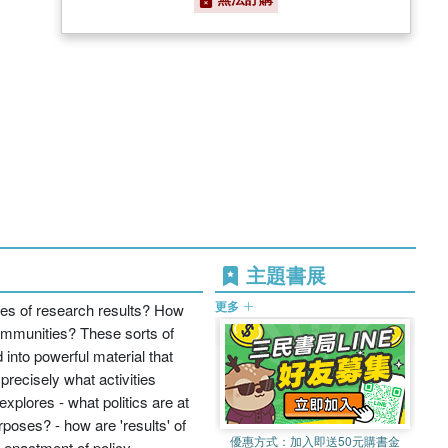
主題書展
更多
es of research results? How
ommunities? These sorts of
into powerful material that
recisely what activities
xplores - what politics are at
poses? - how are 'results' of
優惠方式：
加入即送50元購書金
 enactment of policy