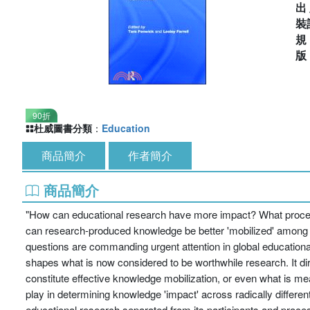
出
裝
90折
杜威圖書分類
：
Education
商品簡介
作者簡介
商品簡介
"How can educational research have more impact? What proces
can research-produced knowledge be better 'mobilized' among 
questions are commanding urgent attention in global educational
shapes what is now considered to be worthwhile research. It dir
constitute effective knowledge mobilization, or even what is me
play in determining knowledge 'impact' across radically differe
educational research separated from its participants and proce