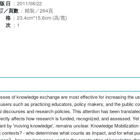
版日
：
2011/08/22
訂／頁數
：
精裝／264頁
規格
：
23.4cm*15.6cm (高/寬)
版次
：
1
ses of knowledge exchange are most effective for increasing the us
users such as practicing educators, policy makers, and the public c
 discourses and research policies. This attention has been translated 
ectly affects how research is funded, recognized, and assessed. Yet p
ant by 'moving knowledge', remains unclear. Knowledge Mobilization e
nt contexts? - who determines what counts as impact, and for what pur
sses? - how are languages used in the construction of knowledge, the