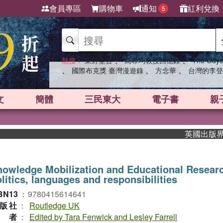
會員專區
購物車
通知
紅利兌換
5
、
、
熱搜：
東野圭吾
高希均教授回憶錄
The Odys
、
、
、
國際布克獎 臺灣漫遊錄
方念華
台灣的李登
文
簡體
三民東大
電子書
親
英國出版界指標大
owledge Mobilization and Educational Resea
litics, languages and responsibilities
BN13
：
9780415614641
版社
：
Routledge UK
作者
：
Edited by Tara Fenwick and Lesley Farrell