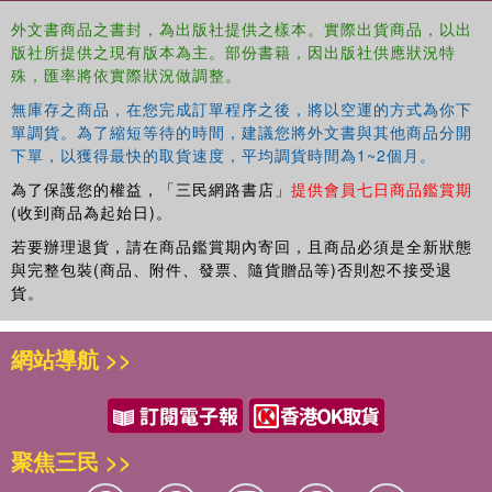
外文書商品之書封，為出版社提供之樣本。實際出貨商品，以出
版社所提供之現有版本為主。部份書籍，因出版社供應狀況特
殊，匯率將依實際狀況做調整。
無庫存之商品，在您完成訂單程序之後，將以空運的方式為你下
單調貨。為了縮短等待的時間，建議您將外文書與其他商品分開
下單，以獲得最快的取貨速度，平均調貨時間為1~2個月。
為了保護您的權益，「三民網路書店」
提供會員七日商品鑑賞期
(收到商品為起始日)。
若要辦理退貨，請在商品鑑賞期內寄回，且商品必須是全新狀態
與完整包裝(商品、附件、發票、隨貨贈品等)否則恕不接受退
貨。
網站導航 >>
聚焦三民 >>