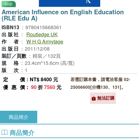
90折
American Influence on English Education
(RLE Edu A)
ISBN13
：
9780415668361
出版社
：
Routledge UK
作者
：
W H G Armytage
出版日
：
2011/12/08
裝訂／頁數
：
精裝／132頁
規格
：
23.4cm*15.6cm (高/寬)
版次
：
1
定價
：NT$ 8400 元
若需訂購本書，請電洽客服 02-
優惠價
：
90
折
7560
元
25006600[分機130、131]。
無法訂購
商品簡介
商品簡介