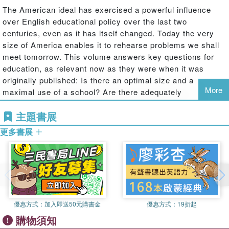
The American ideal has exercised a powerful influence
over English educational policy over the last two
centuries, even as it has itself changed. Today the very
size of America enables it to rehearse problems we shall
meet tomorrow. This volume answers key questions for
education, as relevant now as they were when it was
originally published: Is there an optimal size and a
More
maximal use of a school? Are there adequately
sophisticated batteries of attainment tests? Or valid
主題書展
methods of vocational guidance?
更多書展
優惠方式：
加入即送50元購書金
優惠方式：
19折起
購物須知