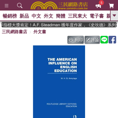
5
暢銷榜
新品
中文
外文
簡體
三民東大
電子書
親子
GO
指標大獎肯定！A.F. Steadman 獲年度作家，《史坎德》系
三民網路書店
外文書
、
、
熱搜：
東野圭吾
The Odyssey
、
、
父親節
如果歷史是一群喵
暑期
列印
評論
、
、
推薦
國際布克獎 臺灣漫遊錄
方
、
、
念華
台灣的李登輝時代
數學女
、
孩：黎曼猜想
偉大的迷走神經