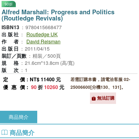
90折
Alfred Marshall: Progress and Politics
(Routledge Revivals)
ISBN13
：
9780415668477
出版社
：
Routledge UK
作者
：
David Reisman
出版日
：
2011/04/15
裝訂／頁數
：
精裝／500頁
規格
：
21.6cm*13.8cm (高/寬)
版次
：
1
定價
：NT$ 11400 元
若需訂購本書，請電洽客服 02-
優惠價
：
90
折
10260
元
25006600[分機130、131]。
無法訂購
商品簡介
商品簡介