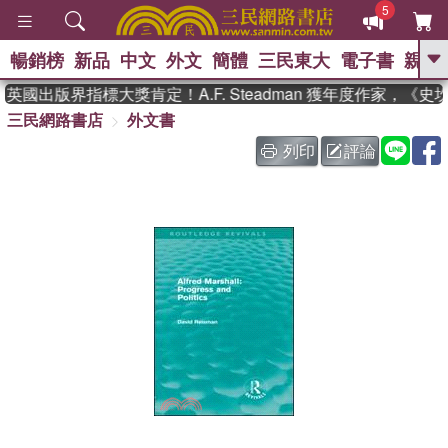
5
暢銷榜
新品
中文
外文
簡體
三民東大
電子書
親子
GO
英國出版界指標大獎肯定！A.F. Steadman 獲年度作家，《
三民網路書店
外文書
、
、
熱搜：
東野圭吾
The Odyssey
、
、
父親節
如果歷史是一群喵
暑期
列印
評論
、
、
推薦
國際布克獎 臺灣漫遊錄
方
、
、
念華
台灣的李登輝時代
數學女
、
孩：黎曼猜想
偉大的迷走神經