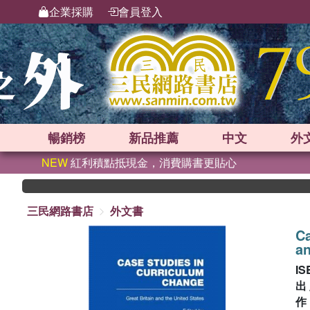
企業採購
會員登入
暢銷榜
新品
推薦
中文
外
NEW
紅利積點抵現金，消費購書更貼心
三民網路書店
外文書
Ca
an
IS
出