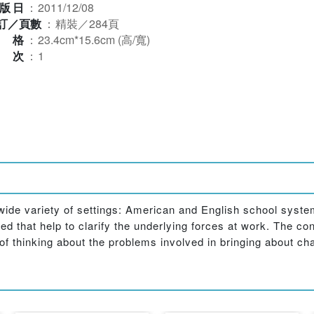
版日
：
2011/12/08
訂／頁數
：
精裝／284頁
規格
：
23.4cm*15.6cm (高/寬)
版次
：
1
ide variety of settings: American and English school systems
 that help to clarify the underlying forces at work. The con
 thinking about the problems involved in bringing about ch