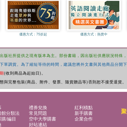
優惠方式：
75折起
優惠方式：
熱賣中
出版社所提供之現有版本為主。部份書籍，因出版社供應狀況特殊
下單調貨。為了縮短等待的時間，建議您將外文書與其他商品分開下
期
(收到商品為起始日)。
態與完整包裝(商品、附件、發票、隨貨贈品等)否則恕不接受退貨。
募
禮券兌換
紅利積點
聚
書館分類法
常見問題
新手購書
購/編目
空中大學購書
企業合作
換
好站連結