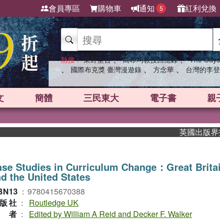
會員專區
購物車
通知
紅利兌換
5
、
、
熱搜：
東野圭吾
高希均教授回憶錄
The Odys
、
、
、
國際布克獎 臺灣漫遊錄
方念華
台灣的李登
文
簡體
三民東大
電子書
親
英國出版界指標大
se Studies in Curriculum Change：Great Brita
d the United States
BN13
：
9780415670388
版社
：
Routledge UK
作者
：
Edited by William A Reid and Decker F. Walker