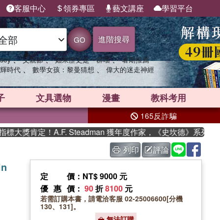
客服中心
領券專區
藝文講座
學習平台
進階搜尋
GO
、
、
、
sey
父親節
如果歷史是一群喵
暑期推薦
、
、
輝時代
數學女孩：黎曼猜想
偉大的迷走神經
子
文具選物
漫畫
教科考用
165反詐騙
獎肯定！A.F. Steadman 獲年度作家，《史坎德》系列帶你
列印
評論
in
定價
：NT$ 9000 元
優惠價
：
90
折
8100
元
若需訂購本書，請電洽客服 02-25006600[分機
130、131]。
無法訂購