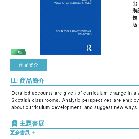
出
裝
90折
商品簡介
商品簡介
Detailed accounts are given of curriculum change in a w
Scottish classrooms. Analytic perspectives are employed
about curriculum development, and suggest new ways of
主題書展
更多書展