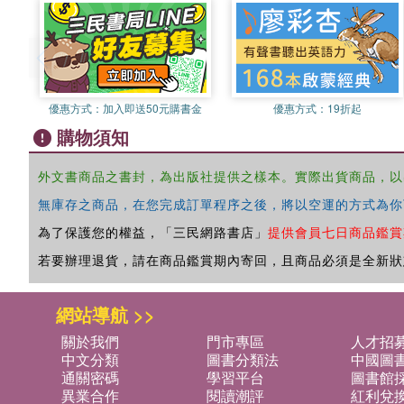
優惠方式：
加入即送50元購書金
優惠方式：
19折起
購物須知
外文書商品之書封，為出版社提供之樣本。實際出貨商品，以
無庫存之商品，在您完成訂單程序之後，將以空運的方式為你
為了保護您的權益，「三民網路書店」
提供會員七日商品鑑賞
若要辦理退貨，請在商品鑑賞期內寄回，且商品必須是全新狀
網站導航 >>
關於我們
門市專區
人才招
中文分類
圖書分類法
中國圖
通關密碼
學習平台
圖書館採
異業合作
閱讀潮評
紅利兌