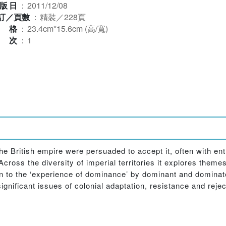
版日
：
2011/12/08
訂／頁數
：
精裝／228頁
規格
：
23.4cm*15.6cm (高/寬)
版次
：
1
he British empire were persuaded to accept it, often with e
cross the diversity of imperial territories it explores themes
n to the ‘experience of dominance’ by dominant and dominat
gnificant issues of colonial adaptation, resistance and reje