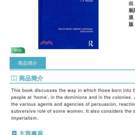
出
裝
90折
商品簡介
商品簡介
This book discusses the way in which those born into t
people at ‘home’, in the dominions and in the colonies. A
the various agents and agencies of persuasion, reactio
subversive role of some women. It also considers the si
imperialism.
主題書展