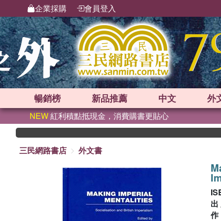
企業採購
會員登入
暢銷榜
新品
推薦
中文
外
NEW
紅利積點抵現金，消費購書更貼心
三民網路書店
外文書
Ma
Im
IS
出