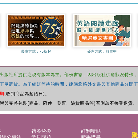
優惠方式：
75折起
優惠方式：
熱賣中
出版社所提供之現有版本為主。部份書籍，因出版社供應狀況特殊
下單調貨。為了縮短等待的時間，建議您將外文書與其他商品分開下
期
(收到商品為起始日)。
態與完整包裝(商品、附件、發票、隨貨贈品等)否則恕不接受退貨。
募
禮券兌換
紅利積點
聚
書館分類法
常見問題
新手購書