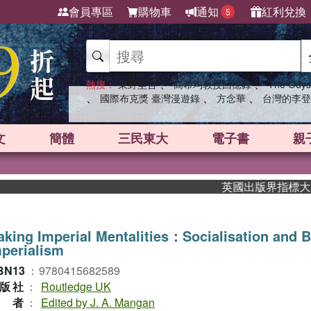
會員專區
購物車
通知
紅利兌換
5
、
、
熱搜：
東野圭吾
高希均教授回憶錄
The Odys
、
、
、
國際布克獎 臺灣漫遊錄
方念華
台灣的李登
文
簡體
三民東大
電子書
親
英國出版界指標大獎肯定！
king Imperial Mentalities：Socialisation and B
perialism
BN13
：
9780415682589
版社
：
Routledge UK
作者
：
Edited by J. A. Mangan