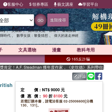
客服中心
領券專區
藝文講座
學習平台
進階搜尋
GO
、
、
、
sey
父親節
如果歷史是一群喵
暑期推薦
、
、
輝時代
數學女孩：黎曼猜想
偉大的迷走神經
子
文具選物
漫畫
教科考用
165反詐騙
A.F. Steadman 獲年度作家，《史坎德》系列帶你踏上熱
評論
ritish
定價
：NT$ 9000 元
優惠價
：
90
折
8100
元
若需訂購本書，請電洽客服 02-25006600[分機
130、131]。
無法訂購