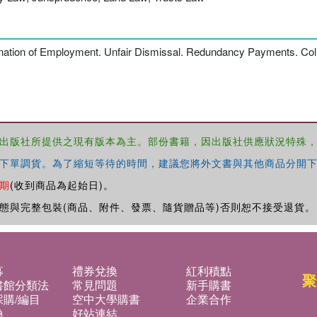
nation of Employment. Unfair Dismissal. Redundancy Payments. Coll
出版社所提供之現有版本為主。部份書籍，因出版社供應狀況特殊
下單調貨。為了縮短等待的時間，建議您將外文書與其他商品分開下
期
(收到商品為起始日)。
態與完整包裝(商品、附件、發票、隨貨贈品等)否則恕不接受退貨。
募
禮券兌換
紅利積點
聚
書館分類法
常見問題
新手購書
購/編目
空中大學購書
企業合作
換
好站連結