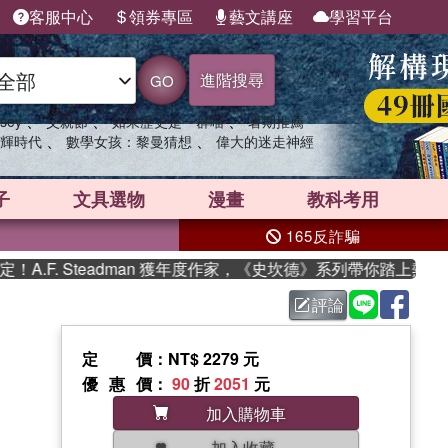
客服中心
領券專區
藝文講座
學習平台
進階搜尋
GO
、
、
、
sey
父親節
如果歷史是一群喵
暑期推薦
、
、
輝時代
數學女孩：黎曼猜想
偉大的迷走神經
子
文具選物
漫畫
教科考用
165反詐騙
F. Steadman 獲年度作家，《史坎德》系列帶你踏上熱血奇幻
評論
定價
：NT$ 2279 元
優惠價
：
90
折
2051
元
加入購物車
加入收藏