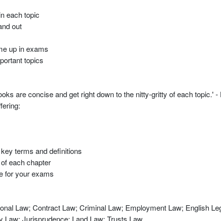
in each topic
and out
ome up in exams
ortant topics
ooks are concise and get right down to the nitty-gritty of each topic.'
ering:
 key terms and definitions
 of each chapter
re for your exams
tional Law; Contract Law; Criminal Law; Employment Law; English L
ty Law; Jurisprudence; Land Law; Trusts Law