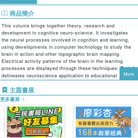
商品簡介
This volume brings together theory, research and
development in cognitive neuro-science. It investigates
the neural processes involved in cognition and learning,
using developments in computer technology to study the
brain in action and other topographic brain mapping.
Electrical activity patterns of the brain in the learning
processes are displayed through these techniques.
Part 1
More
delineates neuroscience application to educational
perspectives.
Part 2
reports on emotional and learning
主題書展
disorders, such as autism, while
Part 3
applies cognitive
science to educational and mental health, as well as to
更多書展
settings such as the classroom, rehabilitation centre or
doctor's office.