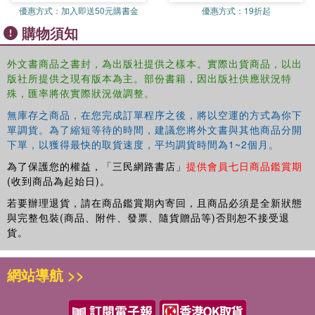
優惠方式：
加入即送50元購書金
優惠方式：
19折起
購物須知
外文書商品之書封，為出版社提供之樣本。實際出貨商品，以出
版社所提供之現有版本為主。部份書籍，因出版社供應狀況特
殊，匯率將依實際狀況做調整。
無庫存之商品，在您完成訂單程序之後，將以空運的方式為你下
單調貨。為了縮短等待的時間，建議您將外文書與其他商品分開
下單，以獲得最快的取貨速度，平均調貨時間為1~2個月。
為了保護您的權益，「三民網路書店」
提供會員七日商品鑑賞期
(收到商品為起始日)。
若要辦理退貨，請在商品鑑賞期內寄回，且商品必須是全新狀態
與完整包裝(商品、附件、發票、隨貨贈品等)否則恕不接受退
貨。
網站導航 >>