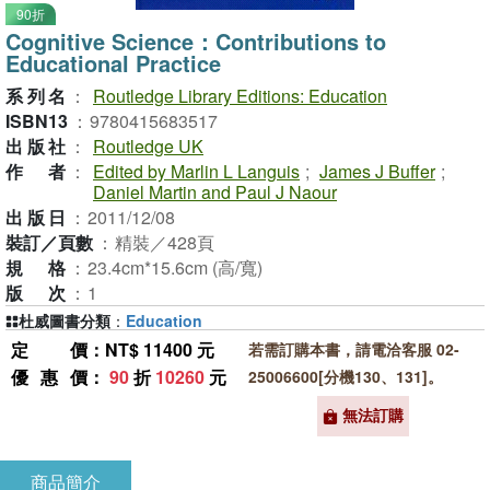
90折
Cognitive Science：Contributions to
Educational Practice
系列名
：
Routledge Library Editions: Education
ISBN13
：
9780415683517
出版社
：
Routledge UK
作者
：
Edited by Marlin L Languis
;
James J Buffer
;
Daniel Martin and Paul J Naour
出版日
：
2011/12/08
裝訂／頁數
：
精裝／428頁
規格
：
23.4cm*15.6cm (高/寬)
版次
：
1
杜威圖書分類
：
Education
定價
：NT$ 11400 元
若需訂購本書，請電洽客服 02-
優惠價
：
90
折
10260
元
25006600[分機130、131]。
無法訂購
商品簡介