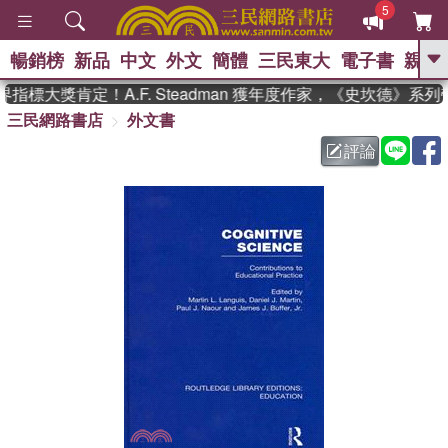
5
暢銷榜
新品
中文
外文
簡體
三民東大
電子書
親子
GO
指標大獎肯定！A.F. Steadman 獲年度作家，《史坎德》系
三民網路書店
外文書
、
熱搜：
東野圭吾
高希均教授回憶錄
、
、
、
The Odyssey
父親節
如果歷
評論
、
、
史是一群喵
暑期推薦
國際布克
、
、
獎 臺灣漫遊錄
方念華
台灣的李
、
、
登輝時代
數學女孩：黎曼猜想
偉大的迷走神經