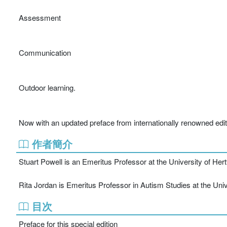
Assessment
Communication
Outdoor learning.
Now with an updated preface from internationally renowned editor
作者簡介
Stuart Powell is an Emeritus Professor at the University of He
Rita Jordan is Emeritus Professor in Autism Studies at the Uni
目次
Preface for this special edition