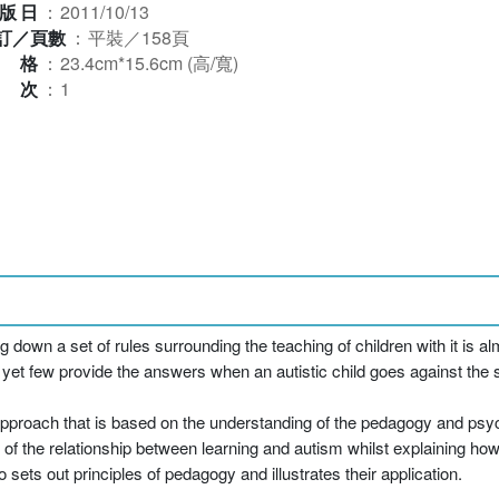
版日
：
2011/10/13
訂／頁數
：
平裝／158頁
規格
：
23.4cm*15.6cm (高/寬)
版次
：
1
 down a set of rules surrounding the teaching of children with it is 
 yet few provide the answers when an autistic child goes against the 
approach that is based on the understanding of the pedagogy and psy
 of the relationship between learning and autism whilst explaining ho
ets out principles of pedagogy and illustrates their application.