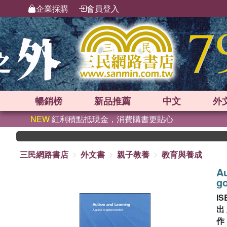
企業採購
會員登入
暢銷榜
新品
推薦
中文
外
NEW
紅利積點抵現金，消費購書更貼心
三民網路書店
外文書
親子教養
教育與養成
Au
go
IS
出