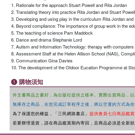
1. Rationale for the approach Stuart Powell and Rita Jordan
2. Translating theory into practice Rita Jordan and Stuart Powel
3. Developing and using play in the curriculum Rita Jordan and
4. Beyond compliance: The importance of group work in the edu
5. The teaching of science Pam Maddock
6. Dance and drama Stephanie Lord
7. Autism and Information Technology: therapy with computers
8. Assessment Staff at the Helen Allison School (NAS), Compi
9. Communication Gina Davies
10. The development of the Otdoor Eucation Programme at S
購物須知
外文書商品之書封，為出版社提供之樣本。實際出貨商品，以
無庫存之商品，在您完成訂單程序之後，將以空運的方式為你
為了保護您的權益，「三民網路書店」
提供會員七日商品鑑賞
若要辦理退貨，請在商品鑑賞期內寄回，且商品必須是全新狀