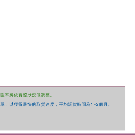
g
優惠方式：
68折起
優惠方式：
79折起
，匯率將依實際狀況做調整。
單，以獲得最快的取貨速度，平均調貨時間為1~2個月。
優惠方式：
68折起