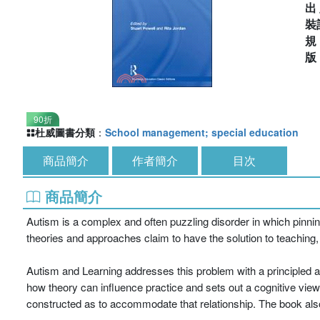
出
裝
90折
杜威圖書分類
：
School management; special education
商品簡介
作者簡介
目次
商品簡介
Autism is a complex and often puzzling disorder in which pinning
theories and approaches claim to have the solution to teaching,
Autism and Learning addresses this problem with a principled 
how theory can influence practice and sets out a cognitive view
constructed as to accommodate that relationship. The book also s