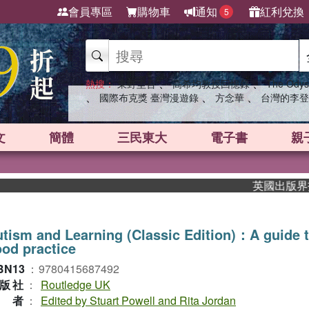
會員專區
購物車
通知
紅利兌換
5
、
、
熱搜：
東野圭吾
高希均教授回憶錄
The Odys
、
、
、
國際布克獎 臺灣漫遊錄
方念華
台灣的李登
文
簡體
三民東大
電子書
親
英國出版界指標大獎
tism and Learning (Classic Edition)：A guide 
od practice
BN13
：
9780415687492
版社
：
Routledge UK
作者
：
Edited by Stuart Powell and Rita Jordan