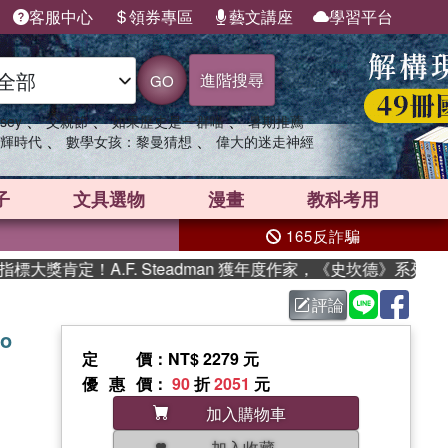
客服中心
領券專區
藝文講座
學習平台
進階搜尋
GO
、
、
、
sey
父親節
如果歷史是一群喵
暑期推薦
、
、
輝時代
數學女孩：黎曼猜想
偉大的迷走神經
子
文具選物
漫畫
教科考用
165反詐騙
肯定！A.F. Steadman 獲年度作家，《史坎德》系列帶你踏
評論
to
定價
：NT$ 2279 元
優惠價
：
90
折
2051
元
加入購物車
加入收藏