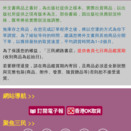
外文書商品之書封，為出版社提供之樣本。實際出貨商品，以出
版社所提供之現有版本為主。部份書籍，因出版社供應狀況特
殊，匯率將依實際狀況做調整。
無庫存之商品，在您完成訂單程序之後，將以空運的方式為你下
單調貨。為了縮短等待的時間，建議您將外文書與其他商品分開
下單，以獲得最快的取貨速度，平均調貨時間為1~2個月。
為了保護您的權益，「三民網路書店」
提供會員七日商品鑑賞期
(收到商品為起始日)。
若要辦理退貨，請在商品鑑賞期內寄回，且商品必須是全新狀態
與完整包裝(商品、附件、發票、隨貨贈品等)否則恕不接受退
貨。
網站導航 >>
聚焦三民 >>