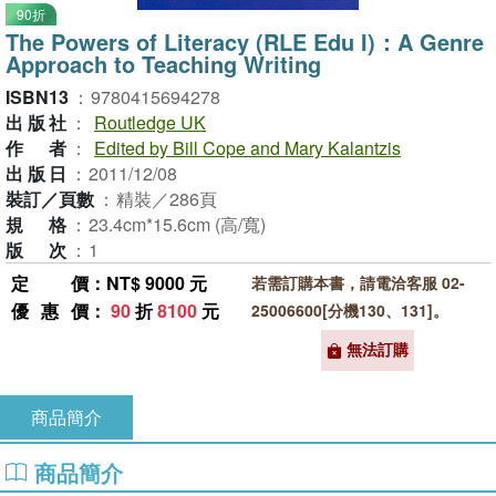
90折
The Powers of Literacy (RLE Edu I)：A Genre
Approach to Teaching Writing
ISBN13
：
9780415694278
出版社
：
Routledge UK
作者
：
Edited by Bill Cope and Mary Kalantzis
出版日
：
2011/12/08
裝訂／頁數
：
精裝／286頁
規格
：
23.4cm*15.6cm (高/寬)
版次
：
1
定價
：NT$ 9000 元
若需訂購本書，請電洽客服 02-
優惠價
：
90
折
8100
元
25006600[分機130、131]。
無法訂購
商品簡介
商品簡介