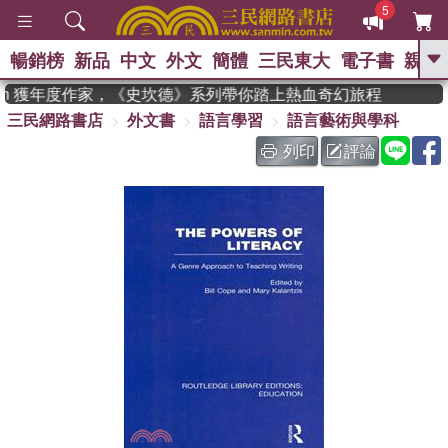
5
暢銷榜
新品
中文
外文
簡體
三民東大
電子書
親子
GO
man 獲年度作家，《史坎德》系列帶你踏上熱血奇幻旅程
三民網路書店
外文書
語言學習
語言藝術與學科
、
、
熱搜：
東野圭吾
The Odyssey
、
如果歷史是一群喵
國際布克獎 臺灣
列印
評論
、
、
漫遊錄
方念華
台灣的李登輝時
、
、
代
數學女孩：黎曼猜想
偉大的
迷走神經