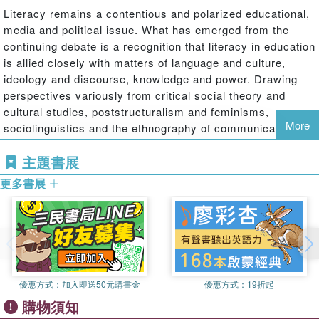
Literacy remains a contentious and polarized educational,
media and political issue. What has emerged from the
continuing debate is a recognition that literacy in education
is allied closely with matters of language and culture,
ideology and discourse, knowledge and power. Drawing
perspectives variously from critical social theory and
cultural studies, poststructuralism and feminisms,
More
sociolinguistics and the ethnography of communication,
social history and comparative education, the contributors
主題書展
begin a critical interrogation of taken-for-granted
assumptions which have guided educational policy,
更多書展
research and practice.
優惠方式：
加入即送50元購書金
優惠方式：
19折起
購物須知