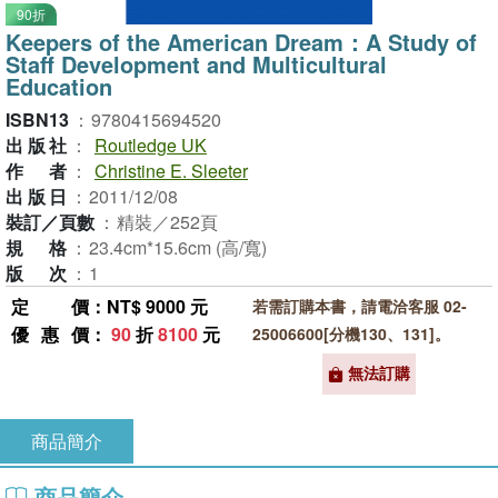
90折
Keepers of the American Dream：A Study of
Staff Development and Multicultural
Education
ISBN13
：
9780415694520
出版社
：
Routledge UK
作者
：
Christine E. Sleeter
出版日
：
2011/12/08
裝訂／頁數
：
精裝／252頁
規格
：
23.4cm*15.6cm (高/寬)
版次
：
1
定價
：NT$ 9000 元
若需訂購本書，請電洽客服 02-
優惠價
：
90
折
8100
元
25006600[分機130、131]。
無法訂購
商品簡介
商品簡介