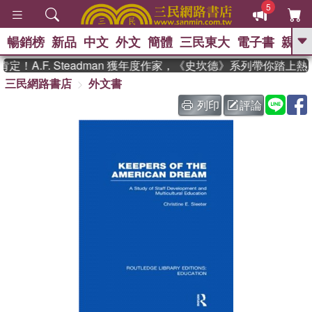
5
暢銷榜
新品
中文
外文
簡體
三民東大
電子書
親子
GO
！A.F. Steadman 獲年度作家，《史坎德》系列帶你踏上熱
三民網路書店
外文書
、
、
熱搜：
東野圭吾
The Odyssey
、
、
父親節
如果歷史是一群喵
暑期
列印
評論
、
、
推薦
國際布克獎 臺灣漫遊錄
方
、
、
念華
台灣的李登輝時代
數學女
、
孩：黎曼猜想
偉大的迷走神經