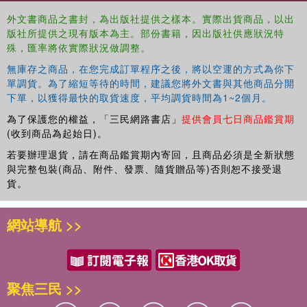
外文書商品之書封，為出版社提供之樣本。實際出貨商品，以出
版社所提供之現有版本為主。部份書籍，因出版社供應狀況特
殊，匯率將依實際狀況做調整。
無庫存之商品，在您完成訂單程序之後，將以空運的方式為你下
單調貨。為了縮短等待的時間，建議您將外文書與其他商品分開
下單，以獲得最快的取貨速度，平均調貨時間為1~2個月。
為了保護您的權益，「三民網路書店」
提供會員七日商品鑑賞期
(收到商品為起始日)。
若要辦理退貨，請在商品鑑賞期內寄回，且商品必須是全新狀態
與完整包裝(商品、附件、發票、隨貨贈品等)否則恕不接受退
貨。
網站導航 >>
聚焦三民 >>