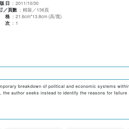
版日
：
2011/10/30
訂／頁數
：
精裝／136頁
規格
：
21.6cm*13.8cm (高/寬)
版次
：
1
ontemporary breakdown of political and economic systems wit
 the author seeks instead to identify the reasons for failure 