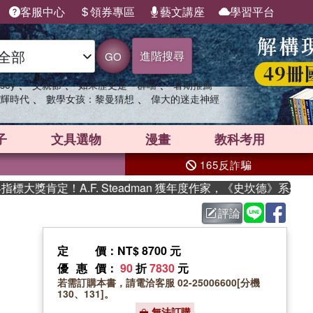
客服中心
領券專區
藝文講座
學習平台
進階搜尋
GO
、
、
、
sey
父親節
如果歷史是一群喵
暑期推薦
、
、
輝時代
數學女孩：黎曼猜想
偉大的迷走神經
子
文具選物
漫畫
教科考用
165反詐騙
獎肯定！A.F. Steadman 獲年度作家，《史坎德》系列帶你
評論
定價
：NT$ 8700 元
優惠價
：
90
折
7830
元
若需訂購本書，請電洽客服 02-25006600[分機
130、131]。
無法訂購