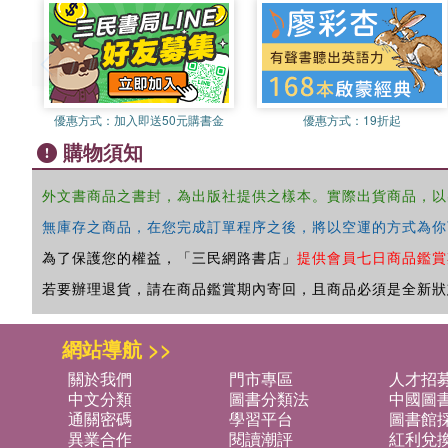
優惠方式：
加入即送50元購書金
優惠方式：
19折起
購物須知
外文書商品之書封，為出版社提供之樣本。實際出貨商品，以
無庫存之商品，在您完成訂單程序之後，將以空運的方式為你
為了保護您的權益，「三民網路書店」
提供會員七日商品鑑賞
若要辦理退貨，請在商品鑑賞期內寄回，且商品必須是全新狀
網站導航 >>
關於我們
門市專區
人才招
中文分類
圖書分類法
中國圖
通關密碼
學習平台
圖書館採
異業合作
閱讀潮評
紅利兌