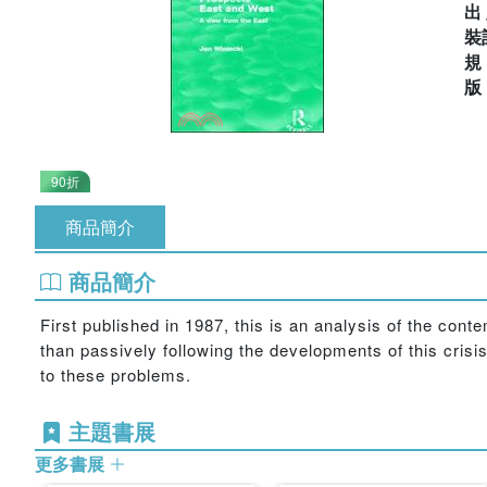
出
裝
90折
商品簡介
商品簡介
First published in 1987, this is an analysis of the c
than passively following the developments of this crisis,
to these problems.
主題書展
更多書展