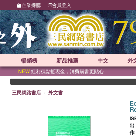
企業採購
會員登入
暢銷榜
新品
推薦
中文
外
NEW
紅利積點抵現金，消費購書更貼心
三民網路書店
外文書
Ec
Re
IS
出