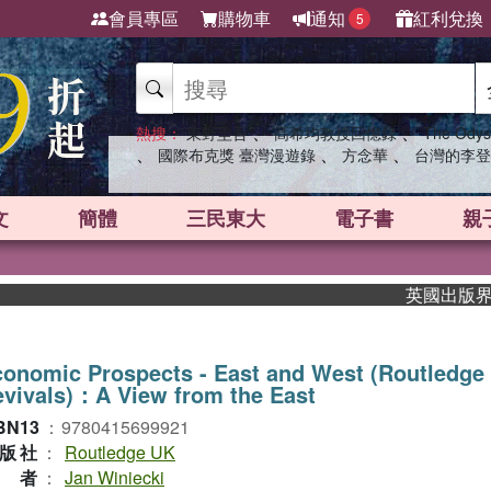
會員專區
購物車
通知
紅利兌換
5
、
、
熱搜：
東野圭吾
高希均教授回憶錄
The Odys
、
、
、
國際布克獎 臺灣漫遊錄
方念華
台灣的李登
文
簡體
三民東大
電子書
親
英國出版界指標大
onomic Prospects - East and West (Routledge
vivals)：A View from the East
BN13
：
9780415699921
版社
：
Routledge UK
作者
：
Jan Winiecki