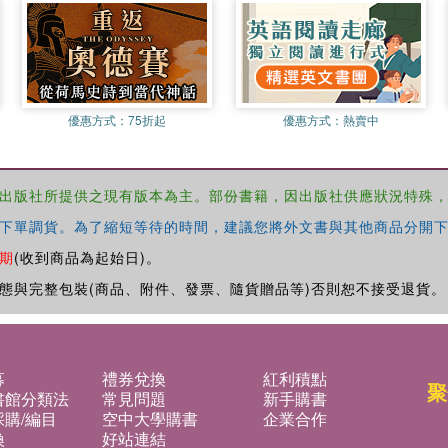
優惠方式：
75折起
優惠方式：
熱賣中
出版社所提供之現有版本為主。部份書籍，因出版社供應狀況特殊
下單調貨。為了縮短等待的時間，建議您將外文書與其他商品分開下
期
(收到商品為起始日)。
態與完整包裝(商品、附件、發票、隨貨贈品等)否則恕不接受退貨。
募
禮券兌換
紅利積點
聚
書館分類法
常見問題
新手購書
購/編目
空中大學購書
企業合作
換
好站連結