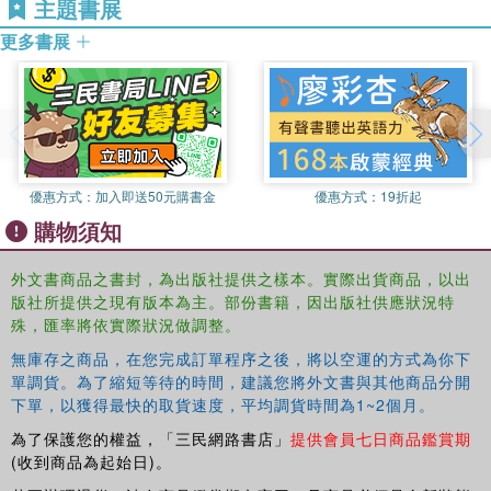
Including helpful features such as a glossary, chapter
主題書展
summaries, and annotated further reading at the end of
更多書展
each chapter,
Consequentialism
is ideal for students
seeking an authoritative and clearly explained survey of
this important problem.
優惠方式：
加入即送50元購書金
優惠方式：
19折起
購物須知
外文書商品之書封，為出版社提供之樣本。實際出貨商品，以出
版社所提供之現有版本為主。部份書籍，因出版社供應狀況特
殊，匯率將依實際狀況做調整。
無庫存之商品，在您完成訂單程序之後，將以空運的方式為你下
單調貨。為了縮短等待的時間，建議您將外文書與其他商品分開
下單，以獲得最快的取貨速度，平均調貨時間為1~2個月。
為了保護您的權益，「三民網路書店」
提供會員七日商品鑑賞期
(收到商品為起始日)。