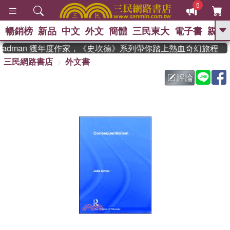
5
暢銷榜
新品
中文
外文
簡體
三民東大
電子書
親子
GO
teadman 獲年度作家，《史坎德》系列帶你踏上熱血奇幻旅程
三民網路書店
外文書
、
熱搜：
東野圭吾
高希均教授回憶錄
、
、
、
The Odyssey
父親節
花開錦
評論
、
、
、
繡
暑期推薦
方念華
台灣的
、
李登輝時代
數學女孩：黎曼猜想
、
、
偉大的迷走神經
如果歷史是一
、
群喵
臺灣漫遊錄