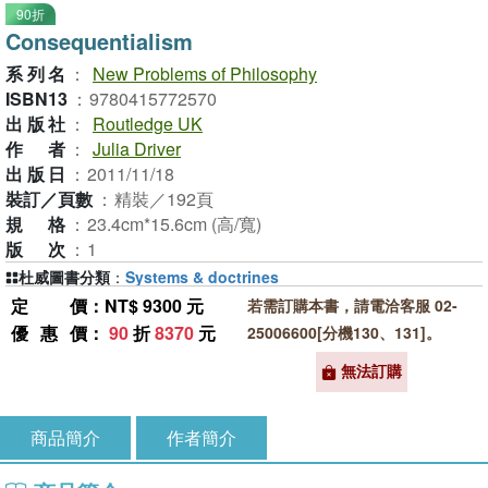
90折
Consequentialism
系列名
：
New Problems of Philosophy
ISBN13
：
9780415772570
出版社
：
Routledge UK
作者
：
Julia Driver
出版日
：
2011/11/18
裝訂／頁數
：
精裝／192頁
規格
：
23.4cm*15.6cm (高/寬)
版次
：
1
杜威圖書分類
：
Systems & doctrines
定價
：NT$ 9300 元
若需訂購本書，請電洽客服 02-
優惠價
：
90
折
8370
元
25006600[分機130、131]。
無法訂購
商品簡介
作者簡介