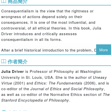
商品簡介
Consequentialism is the view that the rightness or
wrongness of actions depend solely on their
consequences. It is one of the most influential, and
controversial, of all ethical theories. In this book, Julia
Driver introduces and critically assesses
consequentialism in all its forms.
More
After a brief historical introduction to the problem, Driver
examines utilitarianism, and the arguments of its most
作者簡介
famous exponents, John Stuart Mill and Jeremy Bentham,
and explains the fundamental questions underlying
Julia Driver
is Professor of Philosophy at Washington
utilitarian theory: what value is to be specified and how it
University in St. Louis, USA. She is the author of
Uneasy
is to be maximized. Driver also discusses indirect forms
Virtue
(2001) and
Ethics: The Fundamentals
(2006), and is
of consequentialism, the important theories of motive
co-editor of the
Journal of Ethics and Social Philosophy
,
consequentialism and virtue consequentialism, and
as well as co-editor of the Normative Ethics section of
The
explains why the distinction between subjective and
Stanford Encyclopedia of Philosophy
.
objective consequentialism is so important.