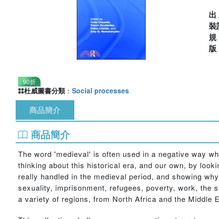
出
裝
90折
杜威圖書分類
：
Social processes
商品簡介
商品簡介
The word 'medieval' is often used in a negative way w
thinking about this historical era, and our own, by lo
really handled in the medieval period, and showing why
sexuality, imprisonment, refugees, poverty, work, the st
a variety of regions, from North Africa and the Middle 