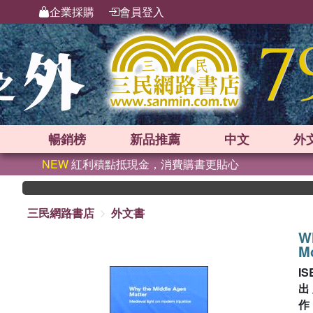
企業採購
會員登入
暢銷榜
新品
推薦
中文
外
NEW
紅利積點抵現金，消費購書更貼心
三民網路書店
外文書
Wh
Mo
IS
出