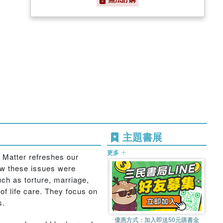
主題書展
更多
 Matter refreshes our
how these issues were
ch as torture, marriage,
of life care. They focus on
s.
優惠方式：
加入即送50元購書金