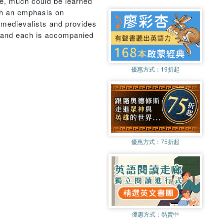
ce, much could be learned
ugh an emphasis on
y medievalists and provides
s, and each is accompanied
優惠方式：
19折起
優惠方式：
75折起
優惠方式：
熱賣中