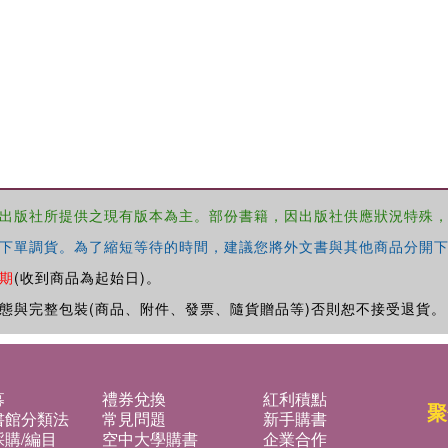
出版社所提供之現有版本為主。部份書籍，因出版社供應狀況特殊
下單調貨。為了縮短等待的時間，建議您將外文書與其他商品分開下
期
(收到商品為起始日)。
態與完整包裝(商品、附件、發票、隨貨贈品等)否則恕不接受退貨。
募
禮券兌換
紅利積點
聚
書館分類法
常見問題
新手購書
購/編目
空中大學購書
企業合作