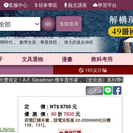
客服中心
領券專區
藝文講座
學習平台
進階搜尋
GO
、
、
、
sey
父親節
如果歷史是一群喵
暑期推薦
、
、
輝時代
數學女孩：黎曼猜想
偉大的迷走神經
子
文具選物
漫畫
教科考用
165反詐騙
！A.F. Steadman 獲年度作家，《史坎德》系列帶你踏上熱
評論
定價
：NT$ 8700 元
優惠價
：
90
折
7830
元
若需訂購本書，請電洽客服 02-25006600[分機
130、131]。
Lifshitz
無法訂購