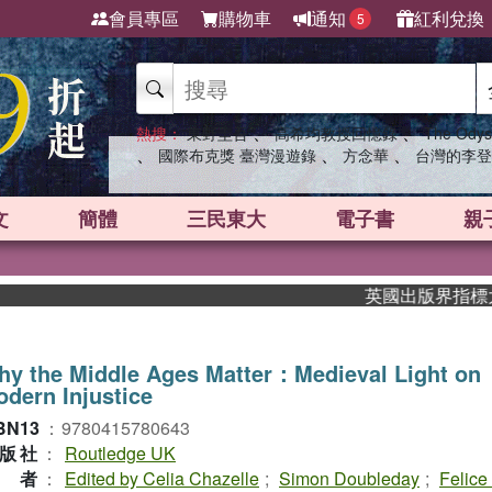
會員專區
購物車
通知
紅利兌換
5
、
、
熱搜：
東野圭吾
高希均教授回憶錄
The Odys
、
、
、
國際布克獎 臺灣漫遊錄
方念華
台灣的李登
文
簡體
三民東大
電子書
親
英國出版界指標大獎肯定
y the Middle Ages Matter：Medieval Light on
dern Injustice
BN13
：
9780415780643
版社
：
Routledge UK
作者
：
Edited by Celia Chazelle
;
Simon Doubleday
;
Felice 