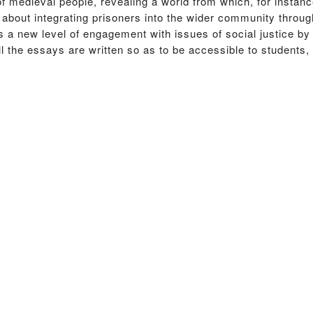
f medieval people, revealing a world from which, for instan
nd about integrating prisoners into the wider community thro
ts a new level of engagement with issues of social justice b
ll the essays are written so as to be accessible to student