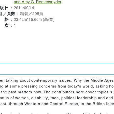
and Amy G. Remensnyder
版日
：
2011/09/14
訂／頁數
：
精裝／208頁
規格
：
23.4cm*15.6cm (高/寬)
版次
：
1
hen talking about contemporary issues. Why the Middle Ages
oking at some pressing concerns from today's world, asking 
 the past matters now. The contributors here cover topics su
atus of women, disability, race, political leadership and end 
East, through Western and Central Europe, to the British Isle