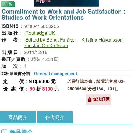
90折
Commitment to Work and Job Satisfaction：
Studies of Work Orientations
ISBN13
：
9780415808255
出版社
：
Routledge UK
作者
：
Edited by Bengt Furåker
;
Kristina Håkansson
and Jan Ch Karlsson
出版日
：
2011/12/15
裝訂／頁數
：
精裝／254頁
版次
：
1
杜威圖書分類
：
General management
定價
：NT$ 9000 元
若需訂購本書，請電洽客服 02-
優惠價
：
90
折
8100
元
25006600[分機130、131]。
無法訂購
商品簡介
作者簡介
商品簡介