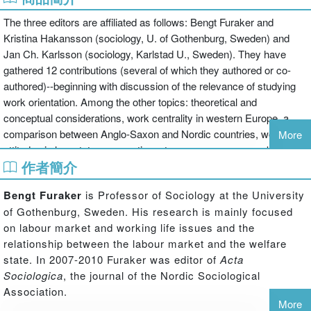
The three editors are affiliated as follows: Bengt Furaker and
Kristina Hakansson (sociology, U. of Gothenburg, Sweden) and
Jan Ch. Karlsson (sociology, Karlstad U., Sweden). They have
gathered 12 contributions (several of which they authored or co-
authored)--beginning with discussion of the relevance of studying
work orientation. Among the other topics: theoretical and
conceptual considerations, work centrality in western Europe, a
comparison between Anglo-Saxon and Nordic countries, work
More
attitudes in low-status occupations, temporary agency workers,
作者簡介
and work travel. Annotation c2012 Book News, Inc., Portland, OR
(booknews.com)
Bengt Furaker
is Professor of Sociology at the University
of Gothenburg, Sweden. His research is mainly focused
on labour market and working life issues and the
relationship between the labour market and the welfare
state. In 2007-2010 Furaker was editor of
Acta
Sociologica
, the journal of the Nordic Sociological
Association.
More