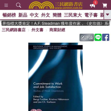
5
暢銷榜
新品
中文
外文
簡體
三民東大
電子書
親子
GO
指標大獎肯定！A.F. Steadman 獲年度作家，《史坎德》系
三民網路書店
外文書
商業財經
、
熱搜：
東野圭吾
高希均教授回憶錄
、
、
、
The Odyssey
父親節
如果歷
評論
、
、
史是一群喵
暑期推薦
國際布克
、
、
獎 臺灣漫遊錄
方念華
台灣的李
、
、
登輝時代
數學女孩：黎曼猜想
偉大的迷走神經