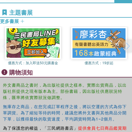
Kristina Hakansson
is associate professor at the
主題書展
Department of Sociology, University of Gothenburg. Her
main research interest is oriented towards work
更多書展
organization and strategies for flexibility. In particular, she
focuses on examining the consequences of flexibility for
individuals, work organizations and the labour market.
Jan Ch. Karlsson
is professor of sociology at the
Department of Working Life Science, Karlstad University.
優惠方式：
加入即送50元購書金
優惠方式：
19折起
His publications are concerned with the concept of work,
購物須知
modern work organization, class and gender in everyday
life, and critical realism and methodology in the social
外文書商品之書封，為出版社提供之樣本。實際出貨商品，以出
sciences.
版社所提供之現有版本為主。部份書籍，因出版社供應狀況特
殊，匯率將依實際狀況做調整。
無庫存之商品，在您完成訂單程序之後，將以空運的方式為你下
單調貨。為了縮短等待的時間，建議您將外文書與其他商品分開
下單，以獲得最快的取貨速度，平均調貨時間為1~2個月。
為了保護您的權益，「三民網路書店」
提供會員七日商品鑑賞期