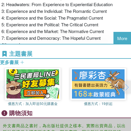
2: Headwaters: From Experience to Experiential Education
3: Experience and the Individual: The Romantic Current
4: Experience and the Social: The Pragmatist Current
5: Experience and the Political: The Critical Current
6: Experience and the Market: The Normative Current
7: Experience and Democracy: The Hopeful Current
More
Afterword
主題書展
更多書展
優惠方式：
加入即送50元購書金
優惠方式：
19折起
購物須知
外文書商品之書封，為出版社提供之樣本。實際出貨商品，以出