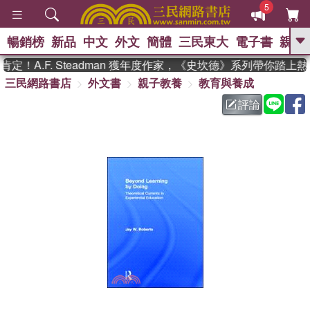
5
暢銷榜
新品
中文
外文
簡體
三民東大
電子書
親子
GO
！A.F. Steadman 獲年度作家，《史坎德》系列帶你踏上熱
三民網路書店
外文書
親子教養
教育與養成
、
熱搜：
東野圭吾
高希均教授回憶錄
、
、
、
The Odyssey
父親節
如果歷
評論
、
、
史是一群喵
暑期推薦
國際布克
、
、
獎 臺灣漫遊錄
方念華
台灣的李
、
、
登輝時代
數學女孩：黎曼猜想
偉大的迷走神經