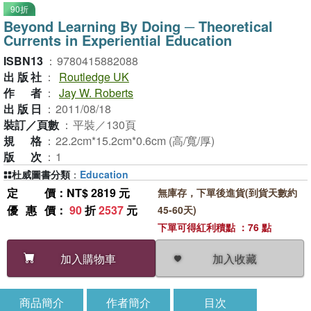
90折
Beyond Learning By Doing ─ Theoretical
Currents in Experiential Education
ISBN13
：
9780415882088
出版社
：
Routledge UK
作者
：
Jay W. Roberts
出版日
：
2011/08/18
裝訂／頁數
：
平裝／130頁
規格
：
22.2cm*15.2cm*0.6cm (高/寬/厚)
版次
：
1
杜威圖書分類
：
Education
定價
：NT$ 2819 元
無庫存，下單後進貨(到貨天數約
優惠價
：
90
折
2537
元
45-60天)
下單可得紅利積點 ：76 點
加入收藏
加入購物車
商品簡介
作者簡介
目次