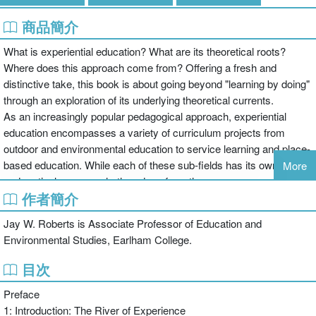
商品簡介
What is experiential education? What are its theoretical roots?
Where does this approach come from? Offering a fresh and
distinctive take, this book is about going beyond "learning by doing"
through an exploration of its underlying theoretical currents.
As an increasingly popular pedagogical approach, experiential
education encompasses a variety of curriculum projects from
outdoor and environmental education to service learning and place-
based education. While each of these sub-fields has its own history
More
and particular approach, they draw from the same progressive
作者簡介
intellectual taproot. Each, in its own way, evokes the power of
"learning by doing" and "direct experience" in the educational
Jay W. Roberts is Associate Professor of Education and
process. By unpacking the assumed homogeneity in these terms
Environmental Studies, Earlham College.
to reveal the underlying diversity of perspectives inherent in their
usage, this book allows readers to see how the approaches
目次
connect to larger conversations and histories in education and
Preface
social theory, placing experiential education in social and historical
1: Introduction: The River of Experience
context.