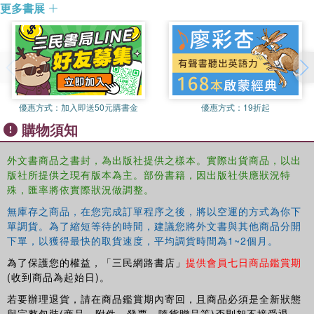
In addition to looking at the behavior of the U.S.
更多書展
government, this work also highlights the limitations of
arguments that focus on the inherent weakness of Soviet
dissent during the early to mid 1980s. In the case of the
USSR, it devotes considerable attention to why Soviet
leaders failed to revive the international reputation of their
multinational empire in face of consistent human rights
優惠方式：
加入即送50元購書金
優惠方式：
19折起
critiques. It also documents the crucial role that private
購物須知
citizens played in shaping Mikhail Gorbachev's efforts to
reform Soviet-style socialism.
外文書商品之書封，為出版社提供之樣本。實際出貨商品，以出
版社所提供之現有版本為主。部份書籍，因出版社供應狀況特
殊，匯率將依實際狀況做調整。
無庫存之商品，在您完成訂單程序之後，將以空運的方式為你下
單調貨。為了縮短等待的時間，建議您將外文書與其他商品分開
下單，以獲得最快的取貨速度，平均調貨時間為1~2個月。
為了保護您的權益，「三民網路書店」
提供會員七日商品鑑賞期
(收到商品為起始日)。
若要辦理退貨，請在商品鑑賞期內寄回，且商品必須是全新狀態
與完整包裝(商品、附件、發票、隨貨贈品等)否則恕不接受退