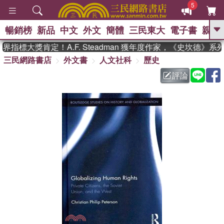
5
暢銷榜
新品
中文
外文
簡體
三民東大
電子書
親子
GO
指標大獎肯定！A.F. Steadman 獲年度作家，《史坎德》系
三民網路書店
外文書
人文社科
歷史
、
熱搜：
東野圭吾
高希均教授回憶錄
、
、
、
The Odyssey
父親節
如果歷
評論
、
、
史是一群喵
暑期推薦
國際布克
、
、
獎 臺灣漫遊錄
方念華
台灣的李
、
、
登輝時代
數學女孩：黎曼猜想
偉大的迷走神經