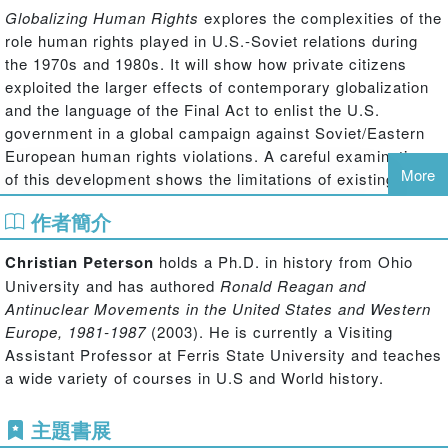
Globalizing Human Rights
explores the complexities of the
role human rights played in U.S.-Soviet relations during
the 1970s and 1980s. It will show how private citizens
exploited the larger effects of contemporary globalization
and the language of the Final Act to enlist the U.S.
government in a global campaign against Soviet/Eastern
European human rights violations. A careful examination
More
of this development shows the limitations of existing
literature on the Reagan and Carter administrations'
作者簡介
efforts to promote internal reform in USSR. It also reveals
how the Carter administration and private citizens, not
Christian Peterson
holds a Ph.D. in history from Ohio
Western European governments, played the most
University and has authored
Ronald Reagan and
important role in making the issue of human rights a
Antinuclear Movements in the United States and Western
fundamental aspect of Cold War competition. Even more
Europe, 1981-1987
(2003). He is currently a Visiting
important, it illustrates how each administration made the
Assistant Professor at Ferris State University and teaches
support of non-governmental human rights activities an
a wide variety of courses in U.S and World history.
integral element of its overall approach to weakening the
international appeal of the USSR.
主題書展