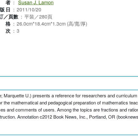
作者
：
Susan J. Lamon
版日
：
2011/10/20
訂／頁數
：
平裝／280頁
規格
：
26.0cm*18.4cm*1.3cm (高/寬/厚)
版次
：
3
; Marquette U.) presents a reference for researchers and curriculum
or the mathematical and pedagogical preparation of mathematics teach
s and comments of users. Among the topics are fractions and rationa
nstruction. Annotation c2012 Book News, Inc., Portland, OR (booknew