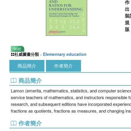
出
裝
90折
杜威圖書分類
：
Elementary education
商品簡介
作者簡介
商品簡介
Lamon (emerita, mathematics, statistics, and computer science
service teachers of mathematics, and instructors responsible f
research, and subsequent editions have incorporated experience
fractions as quotients, fractions as measures, and changing i
作者簡介