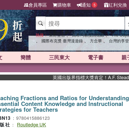
會員專區
購物車
通知
紅利兌換
5
、
、
熱搜：
東野圭吾
高希均教授回憶錄
The Odys
、
、
、
國際布克獎 臺灣漫遊錄
方念華
台灣的李登
文
簡體
三民東大
電子書
親
英國出版界指標大獎肯定！A.F. Stead
aching Fractions and Ratios for Understandin
sential Content Knowledge and Instructional
rategies for Teachers
BN13
：
9780415886123
版社
：
Routledge UK