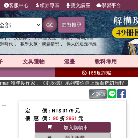
客服中心
領券專區
藝文講座
學習平台
進階搜尋
GO
、
、
、
sey
父親節
如果歷史是一群喵
暑期推薦
、
、
輝時代
數學女孩：黎曼猜想
偉大的迷走神經
子
文具選物
漫畫
教科考用
165反詐騙
man 獲年度作家，《史坎德》系列帶你踏上熱血奇幻旅程
評論
g ─
定價
：NT$ 3179 元
優惠價
：
90
折
2861
元
加入購物車
加入收藏