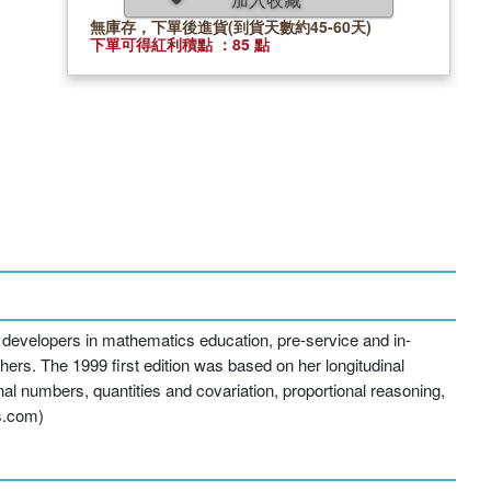
無庫存，下單後進貨(到貨天數約45-60天)
下單可得紅利積點 ：85 點
 developers in mathematics education, pre-service and in-
ers. The 1999 first edition was based on her longitudinal
l numbers, quantities and covariation, proportional reasoning,
s.com)