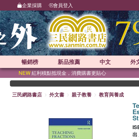
企業採購
會員登入
暢銷榜
新品
推薦
中文
外
NEW
紅利積點抵現金，消費購書更貼心
三民網路書店
外文書
親子教養
教育與養成
Te
Es
St
IS
出