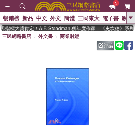
5
暢銷榜
新品
中文
外文
簡體
三民東大
電子書
親子
GO
指標大獎肯定！A.F. Steadman 獲年度作家，《史坎德》系
三民網路書店
外文書
商業財經
、
熱搜：
東野圭吾
高希均教授回憶錄
、
、
、
The Odyssey
父親節
如果歷
評論
、
、
史是一群喵
暑期推薦
國際布克
、
、
獎 臺灣漫遊錄
方念華
台灣的李
、
、
登輝時代
數學女孩：黎曼猜想
偉大的迷走神經