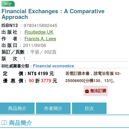
90折
Financial Exchanges：A Comparative
Approach
ISBN13
：
9780415892445
出版社
：
Routledge UK
作者
：
Francis A. Lees
出版日
：
2011/09/06
裝訂／頁數
：
平裝／302頁
版次
：
1
杜威圖書分類
：
Financial economics
定價
：NT$ 4199 元
若需訂購本書，請電洽客服 02-
優惠價
：
90
折
3779
元
25006600[分機130、131]。
無法訂購
商品簡介
作者簡介
目次
商品簡介