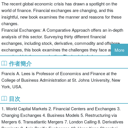
The recent global economic crisis has drawn a spotlight on the
world of finance. Financial exchanges are changing, and this
insightful, new book examines the manner and reasons for these
changes.
Financial Exchanges: A Comparative Approach offers an in-depth
analysis of this sector. Surveying thirty different financial
exchanges, including stock, derivative, commodity and offshore
exchanges, this book examines the challenges they face and the
More
ways in which they are adapting. The book includes a pertinent
作者簡介
chapter on the dominance of derivatives, examining a number of
derivative exchanges in detail.
Francis A. Lees is Professor of Economics and Finance at the
College of Business Administration at St. Johns University, New
Taking in a host of international exchange powerhouses, including
York, USA.
those in Hong Kong, Shanghai, London, New York and the Persian
Gulf, this book will benefit students taking courses on financial
目次
markets and institutions, as well as professionals interested in
1. World Capital Markets 2. Financial Centers and Exchanges 3.
international financial markets.
Changing Exchanges 4. Business Models 5. Restructuring via
Mergers 6. Transatlantic Mergers 7. London Calling 8. Derivatives