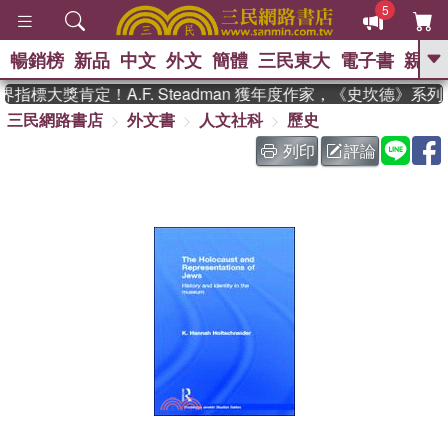
5
暢銷榜
新品
中文
外文
簡體
三民東大
電子書
親子
GO
指標大獎肯定！A.F. Steadman 獲年度作家，《史坎德》系
三民網路書店
外文書
人文社科
歷史
、
、
熱搜：
東野圭吾
The Odyssey
、
、
父親節
如果歷史是一群喵
暑期
列印
評論
、
、
推薦
國際布克獎 臺灣漫遊錄
方
、
、
念華
台灣的李登輝時代
數學女
、
孩：黎曼猜想
偉大的迷走神經