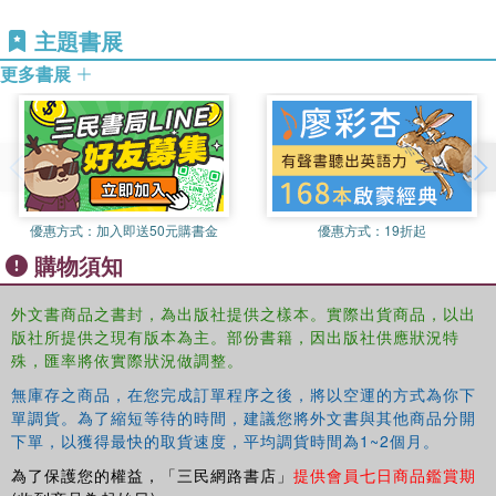
representation of Jews, the work of museum practitioners
in relation to historical presentations and to the use of
主題書展
photographs in exhibitions, this book is an important
更多書展
contribution not only to the fields of Jewish Studies,
Religion and History, but also to the study of the
representation of minority-majority relations and the
understanding of exhibition visits as an educational tool.
優惠方式：
加入即送50元購書金
優惠方式：
19折起
購物須知
外文書商品之書封，為出版社提供之樣本。實際出貨商品，以出
版社所提供之現有版本為主。部份書籍，因出版社供應狀況特
殊，匯率將依實際狀況做調整。
無庫存之商品，在您完成訂單程序之後，將以空運的方式為你下
單調貨。為了縮短等待的時間，建議您將外文書與其他商品分開
下單，以獲得最快的取貨速度，平均調貨時間為1~2個月。
為了保護您的權益，「三民網路書店」
提供會員七日商品鑑賞期