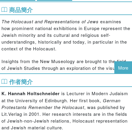
商品簡介
The Holocaust and Representations of Jews
examines
how prominent national exhibitions in Europe represent the
Jewish minority and its cultural and religious self-
understandings, historically and today, in particular in the
context of the Holocaust.
Insights from the New Museology are brought to the field
More
of Jewish Studies through an exploration of the visual
representation of Jewish history and Jewish identifications
作者簡介
in the display of photographs. Drawing on case studies
which focus on the Holocaust Exhibition at the Imperial
K. Hannah Holtschneider
is Lecturer in Modern Judaism
War Museum in London and the permanent exhibition at
at the University of Edinburgh. Her first book,
German
the Jewish Museum Berlin, these themes become the
Protestants Remember the Holocaust
, was published by
prism through which aspects of historiography and the
Lit.Verlag in 2001. Her research interests are in the fields
display of the ‘otherness’ of minorities are addressed.
of Jewish-non-Jewish relations, Holocaust representation
and Jewish material culture.
Casting new light on the issues surrounding the visual