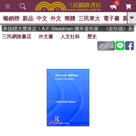
5
暢銷榜
新品
中文
外文
簡體
三民東大
電子書
親子
GO
指標大獎肯定！A.F. Steadman 獲年度作家，《史坎德》
三民網路書店
外文書
人文社科
歷史
、
熱搜：
東野圭吾
高希均教授回憶錄
、
、
、
The Odyssey
父親節
如果歷
評論
、
、
史是一群喵
暑期推薦
國際布克
、
、
獎 臺灣漫遊錄
方念華
台灣的李
、
、
登輝時代
數學女孩：黎曼猜想
偉大的迷走神經