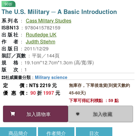
90折
The U.S. Military ─ A Basic Introduction
系列名
：
Cass Military Studies
ISBN13
：
9780415782159
出版社
：
Routledge UK
作者
：
Judith Stiehm
出版日
：
2011/12/29
裝訂／頁數
：
平裝／144頁
規格
：
19.1cm*12.7cm*1.3cm (高/寬/厚)
版次
：
1
杜威圖書分類
：
Military science
定價
：NT$ 2219 元
無庫存，下單後進貨(到貨天數約
優惠價
：
90
折
1997
元
45-60天)
下單可得紅利積點 ：59 點
加入收藏
加入購物車
商品簡介
作者簡介
目次