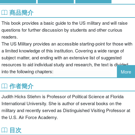
商品簡介
This book provides a basic guide to the US military and will raise
questions for further discussion by students and other curious
readers.
The US Military provides an accessible starting-point for those with
a limited knowledge of this institution. Covering a wide range of
subject matter, and ending with an extensive list of suggested
resources to aid individual study and research, the text is divided
into the following chapters:
More
作者簡介
The A, B, Cs
Judith Hicks Stiehm is Professor of Political Science at Florida
International University. She is author of several books on the
military and recently served as Distinguished Visiting Professor at
Strategy and Doctrine
the U.S. Air Force Academy.
目次
The Military in Action