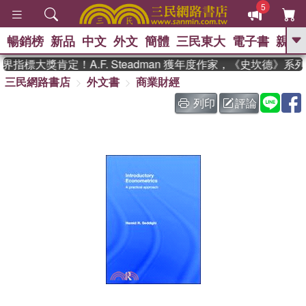
5
暢銷榜
新品
中文
外文
簡體
三民東大
電子書
親子
GO
指標大獎肯定！A.F. Steadman 獲年度作家，《史坎德》系
三民網路書店
外文書
商業財經
、
、
熱搜：
東野圭吾
The Odyssey
、
、
父親節
如果歷史是一群喵
暑期
列印
評論
、
、
推薦
國際布克獎 臺灣漫遊錄
方
、
、
念華
台灣的李登輝時代
數學女
、
孩：黎曼猜想
偉大的迷走神經