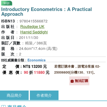
90折
Introductory Econometrics：A Practical
Approach
ISBN13
：
9780415566872
出版社
：
Routledge UK
作者
：
Hamid Seddighi
出版日
：
2011/11/30
裝訂／頁數
：
精裝／386頁
規格
：
24.6cm*17.4cm (高/寬)
版次
：
2
杜威圖書分類
：
Economics
定價
：NT$ 13200 元
若需訂購本書，請電洽客服 02-
優惠價
：
90
折
11880
元
25006600[分機130、131]。
無法訂購
商品簡介
作者簡介