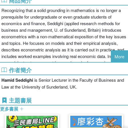
商品簡介
Recognizing that a solid grounding in mathematics is no longer a
prerequisite for undergraduate or even graduate students of
economics and finance, Seddighi (applied research methods for
business and management, U. of Sunderland, Britain) introduces
econometrics with a non-mathematical exposition of the key issues
and topics. He focuses on models and their empirical analysis,
describes econometric analysis as it is carried out in practice, and
includes worked examples involving real economic data. In
More
general, he treats econometrics as a branch of economics, rather
作者簡介
than a branch of mathematical statistics. Annotation Ac2012 Book
News, Inc., Portland, OR (booknews.com)
Hamid Seddighi
is Senior Lecturer in the Faculty of Business and
Law at the University of Sunderland, UK.
主題書展
更多書展