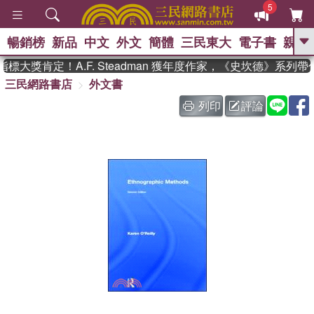
5
暢銷榜
新品
中文
外文
簡體
三民東大
電子書
親子
GO
大獎肯定！A.F. Steadman 獲年度作家，《史坎德》系列
三民網路書店
外文書
、
熱搜：
東野圭吾
高希均教授回憶錄
、
、
、
The Odyssey
父親節
如果歷
列印
評論
、
、
史是一群喵
暑期推薦
國際布克
、
、
獎 臺灣漫遊錄
方念華
台灣的李
、
、
登輝時代
數學女孩：黎曼猜想
偉大的迷走神經