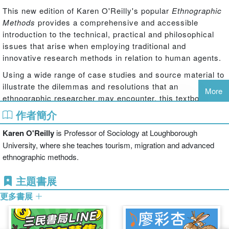
This new edition of Karen O'Reilly's popular
Ethnographic
Methods
provides a comprehensive and accessible
introduction to the technical, practical and philosophical
issues that arise when employing traditional and
innovative research methods in relation to human agents.
Using a wide range of case studies and source material to
illustrate the dilemmas and resolutions that an
More
ethnographic researcher may encounter, this textbook
guides the reader from the initial design and planning
作者簡介
stages through to the analysis and writing-up. It explores
Karen O'Reilly
is Professor of Sociology at Loughborough
the historical and philosophical foundations of
ethnographic research and goes on to cover a range of
University, where she teaches tourism, migration and advanced
relevant topics such as participant observation, qualitative
ethnographic methods.
interviews, (focus) group interviews and visual data
主題書展
collection and analysis.
更多書展
Having been substantially revised and updated, the
second edition includes new discussions of emerging
practices such as reflexive ethnography and