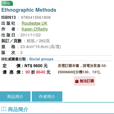
90折
Ethnographic Methods
ISBN13
：
9780415561808
出版社
：
Routledge UK
作者
：
Karen O'Reilly
出版日
：
2011/11/22
裝訂／頁數
：
精裝／262頁
規格
：
23.4cm*15.6cm (高/寬)
版次
：
2
杜威圖書分類
：
Social groups
定價
：NT$ 9600 元
若需訂購本書，請電洽客服 02-
優惠價
：
90
折
8640
元
25006600[分機130、131]。
無法訂購
商品簡介
作者簡介
商品簡介