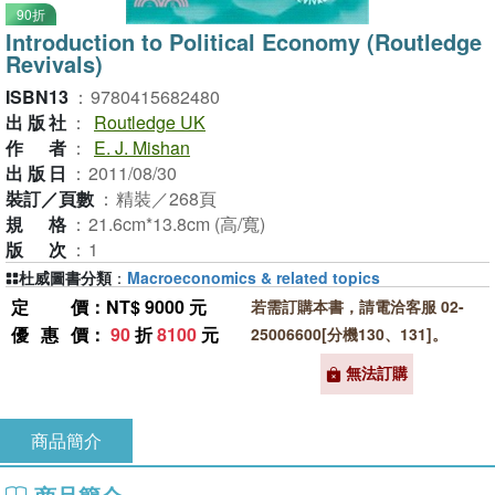
90折
Introduction to Political Economy (Routledge
Revivals)
ISBN13
：
9780415682480
出版社
：
Routledge UK
作者
：
E. J. Mishan
出版日
：
2011/08/30
裝訂／頁數
：
精裝／268頁
規格
：
21.6cm*13.8cm (高/寬)
版次
：
1
杜威圖書分類
：
Macroeconomics & related topics
定價
：NT$ 9000 元
若需訂購本書，請電洽客服 02-
優惠價
：
90
折
8100
元
25006600[分機130、131]。
無法訂購
商品簡介