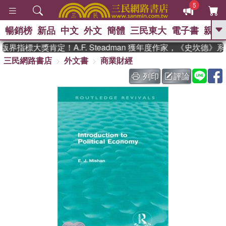
5
暢銷榜
新品
中文
外文
簡體
三民東大
電子書
親子
GO
界指標大獎肯定！A.F. Steadman 獲年度作家，《史坎德》
三民網路書店
外文書
商業財經
、
、
熱搜：
東野圭吾
The Odyssey
、
如果歷史是一群喵
國際布克獎 臺灣
列印
評論
、
、
漫遊錄
方念華
台灣的李登輝時
、
、
代
數學女孩：黎曼猜想
偉大的
迷走神經