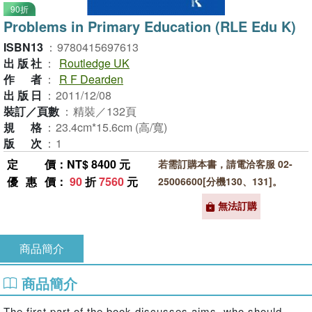
90折
Problems in Primary Education (RLE Edu K)
ISBN13
：
9780415697613
出版社
：
Routledge UK
作者
：
R F Dearden
出版日
：
2011/12/08
裝訂／頁數
：
精裝／132頁
規格
：
23.4cm*15.6cm (高/寬)
版次
：
1
定價
：NT$ 8400 元
若需訂購本書，請電洽客服 02-
優惠價
：
90
折
7560
元
25006600[分機130、131]。
無法訂購
商品簡介
商品簡介
The first part of the book discusses aims, who should