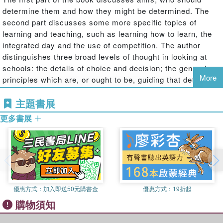
determine them and how they might be determined. The
second part discusses some more specific topics of
learning and teaching, such as learning how to learn, the
integrated day and the use of competition. The author
distinguishes three broad levels of thought in looking at
schools: the details of choice and decision; the general
More
principles which are, or ought to be, guiding that detailed
practice; and the theoretical commentaries on the guiding
主題書展
principles available from the various disciplines which
constitute the study of education.
更多書展
優惠方式：
加入即送50元購書金
優惠方式：
19折起
購物須知