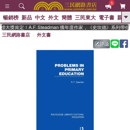
5
暢銷榜
新品
中文
外文
簡體
三民東大
電子書
親子
GO
大獎肯定！A.F. Steadman 獲年度作家，《史坎德》系列帶
三民網路書店
外文書
、
熱搜：
東野圭吾
高希均教授回憶錄
、
、
、
The Odyssey
父親節
如果歷
評論
、
、
史是一群喵
暑期推薦
國際布克
、
、
獎 臺灣漫遊錄
方念華
台灣的李
、
、
登輝時代
數學女孩：黎曼猜想
偉大的迷走神經