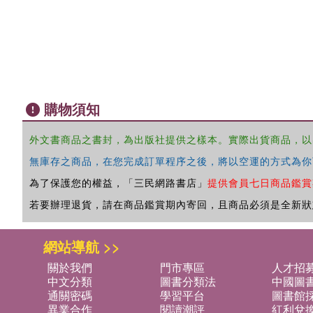
購物須知
外文書商品之書封，為出版社提供之樣本。實際出貨商品，以
無庫存之商品，在您完成訂單程序之後，將以空運的方式為你
為了保護您的權益，「三民網路書店」
提供會員七日商品鑑賞
若要辦理退貨，請在商品鑑賞期內寄回，且商品必須是全新狀
網站導航 >>
關於我們
門市專區
人才招
中文分類
圖書分類法
中國圖
通關密碼
學習平台
圖書館採
異業合作
閱讀潮評
紅利兌