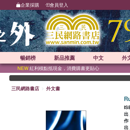
企業採購
會員登入
暢銷榜
新品
推薦
中文
外
NEW
紅利積點抵現金，消費購書更貼心
三民網路書店
外文書
Ru
IS
出
出