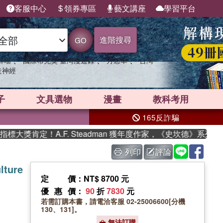
客服中心
領券專區
藝文講座
學習平台
進階搜尋
GO
、
、
、
群喵
國際布克獎 臺灣漫遊錄
方念華
台灣
走神經
子
文具選物
漫畫
教科考用
165反詐騙
獎肯定！A.F. Steadman 獲年度作家，《史坎德》系列帶你
列印
評論
lture
定價
：NT$ 8700 元
優惠價
：
90
折
7830
元
若需訂購本書，請電洽客服 02-25006600[分機
130、131]。
無法訂購