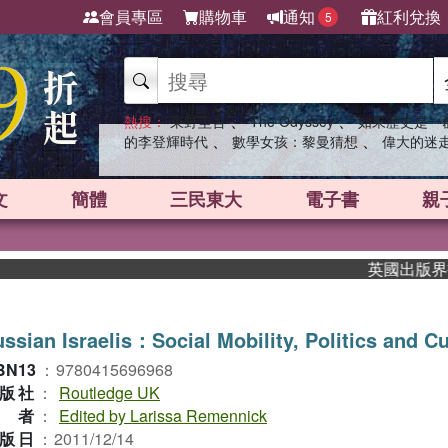
會員專區
購物車
通知
紅利兌換
5
、
、
熱搜：
東野圭吾
The Odyssey
如果歷史是一
、
、
的李登輝時代
數學女孩：黎曼猜想
偉大的迷
文
簡體
三民東大
電子書
親
英國出版界指標大
ssian Israelis：Social Mobility, Politics and Cu
BN13
：
9780415696968
版社
：
Routledge UK
作者
：
Edited by Larissa Remennick
版日
：
2011/12/14