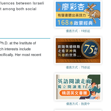
nfluences between Israeli
st among both social
優惠方式：
19折起
.D. at the Institute of
ch interests include
ecifically. Her most recent
優惠方式：
75折起
優惠方式：
熱賣中