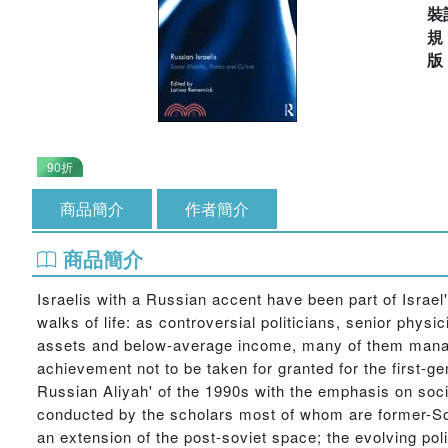
裝
90折
商品簡介
作者簡介
商品簡介
Israelis with a Russian accent have been part of Israel
walks of life: as controversial politicians, senior phys
assets and below-average income, many of them managed
achievement not to be taken for granted for the first-gen
Russian Aliyah' of the 1990s with the emphasis on socio-
conducted by the scholars most of whom are former-Sov
an extension of the post-soviet space; the evolving pol