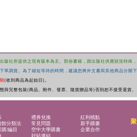
出版社所提供之現有版本為主。部份書籍，因出版社供應狀況特殊
下單調貨。為了縮短等待的時間，建議您將外文書與其他商品分開下
期
(收到商品為起始日)。
態與完整包裝(商品、附件、發票、隨貨贈品等)否則恕不接受退貨。
募
禮券兌換
紅利積點
聚
書館分類法
常見問題
新手購書
購/編目
空中大學購書
企業合作
換
好站連結