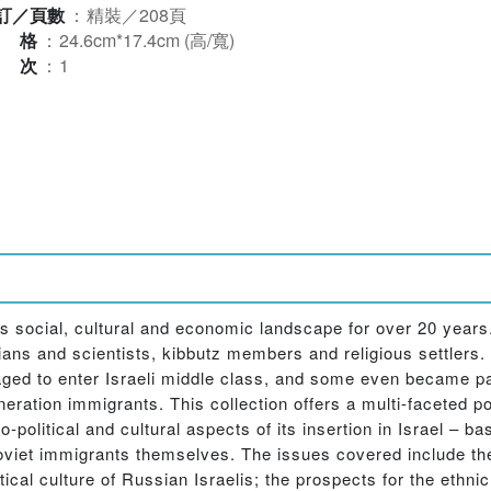
訂／頁數
：
精裝／208頁
規格
：
24.6cm*17.4cm (高/寬)
版次
：
1
's social, cultural and economic landscape for over 20 years.
icians and scientists, kibbutz members and religious settlers
 to enter Israeli middle class, and some even became part
eration immigrants. This collection offers a multi-faceted por
political and cultural aspects of its insertion in Israel – b
iet immigrants themselves. The issues covered include the 
itical culture of Russian Israelis; the prospects for the eth