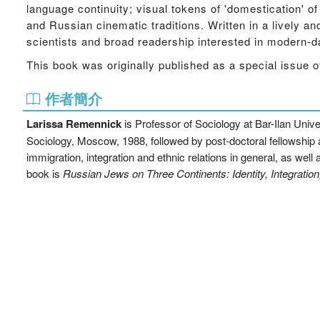
language continuity; visual tokens of 'domestication' of
and Russian cinematic traditions. Written in a lively a
scientists and broad readership interested in modern-da
This book was originally published as a special issue 
作者簡介
Larissa Remennick
is Professor of Sociology at Bar-Ilan Unive
Sociology, Moscow, 1988, followed by post-doctoral fellowship a
immigration, integration and ethnic relations in general, as wel
book is
Russian Jews on Three Continents: Identity, Integration