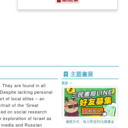
主題書展
更多
 They are found in all
. Despite lacking personal
 of local elites – an
trait of the 'Great
ased on social research
exploration of Israel as
優惠方式：
加入即送50元購書金
nic media and Russian