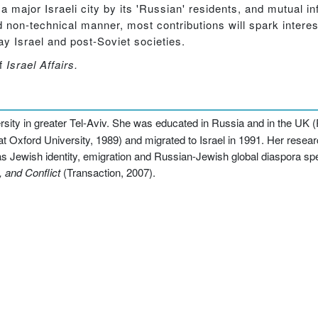
 a major Israeli city by its 'Russian' residents, and mutual i
nd non-technical manner, most contributions will spark intere
y Israel and post-Soviet societies.
of
Israel Affairs.
rsity in greater Tel-Aviv. She was educated in Russia and in the UK (Ph
t Oxford University, 1989) and migrated to Israel in 1991. Her resear
l as Jewish identity, emigration and Russian-Jewish global diaspora sp
, and Conflict
(Transaction, 2007).