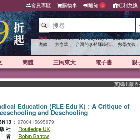
會員專區
購物車
通知
紅利兌換
5
、
、
、
熱搜：
東野圭吾
The Odyssey
父親節
如
、
、
、
遊錄
方念華
台灣的李登輝時代
數學女孩：
文
簡體
三民東大
電子書
親
英國出版界指標大
dical Education (RLE Edu K)：A Critique of
eeschooling and Deschooling
BN13
：
9780415695879
版社
：
Routledge UK
作者
：
Robin Barrow