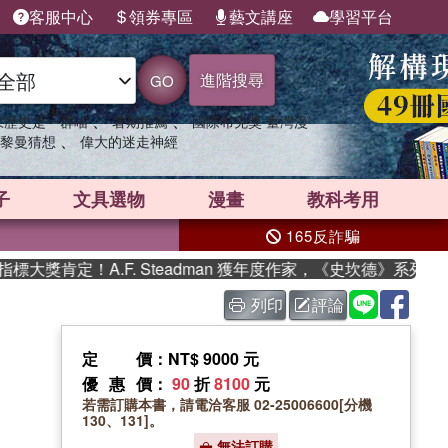
客服中心
領券專區
藝文講座
學習平台
進階搜尋
GO
、
、
果歷史是一群喵
暑期推薦
國際布克獎 臺灣漫
、
黎曼猜想
偉大的迷走神經
子
文具選物
漫畫
教科考用
165反詐騙
獎肯定！A.F. Steadman 獲年度作家，《史坎德》系列帶你
列印
評論
定價
：NT$ 9000 元
優惠價
：
90
折
8100
元
若需訂購本書，請電洽客服 02-25006600[分機
130、131]。
無法訂購