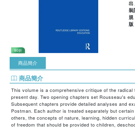
出
裝
90折
商品簡介
商品簡介
This volume is a comprehensive critique of the radical t
present day. Two opening chapters set Rousseau's educa
Subsequent chapters provide detailed analyses and exa
Postman. Each author is treated separately but certai
others, the concepts of nature, learning, hidden curri
of freedom that should be provided to children, desch