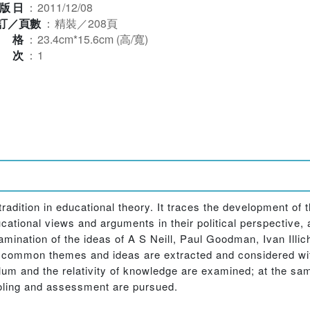
版日
：
2011/12/08
訂／頁數
：
精裝／208頁
規格
：
23.4cm*15.6cm (高/寬)
版次
：
1
radition in educational theory. It traces the development of 
tional views and arguments in their political perspective, a
mination of the ideas of A S Neill, Paul Goodman, Ivan Illi
n common themes and ideas are extracted and considered wit
culum and the relativity of knowledge are examined; at the 
ooling and assessment are pursued.