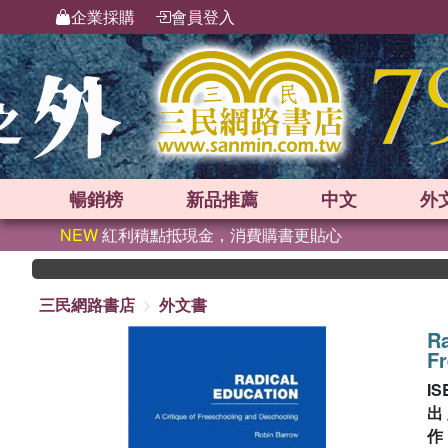
企業採購
會員登入
暢銷榜
新品
推薦
中文
外
NEW
紅利積點抵現金，消費購書更貼心
三民網路書店
外文書
Ra
Fr
IS
出