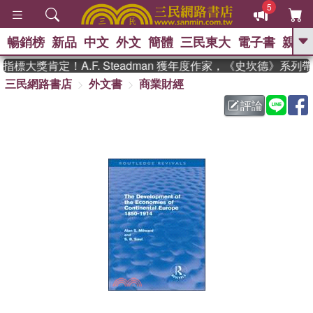
5
暢銷榜
新品
中文
外文
簡體
三民東大
電子書
親子
GO
標大獎肯定！A.F. Steadman 獲年度作家，《史坎德》系列
三民網路書店
外文書
商業財經
、
熱搜：
東野圭吾
高希均教授回憶錄
、
、
、
The Odyssey
父親節
如果歷
評論
、
、
史是一群喵
暑期推薦
國際布克
、
、
獎 臺灣漫遊錄
方念華
台灣的李
、
、
登輝時代
數學女孩：黎曼猜想
偉大的迷走神經