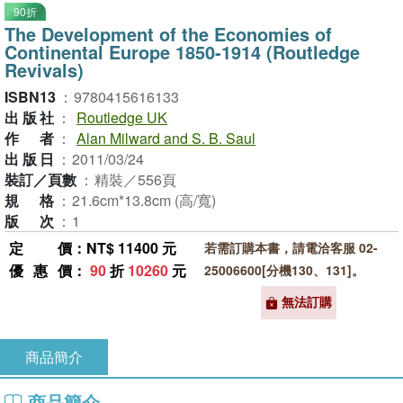
90折
The Development of the Economies of
Continental Europe 1850-1914 (Routledge
Revivals)
ISBN13
：
9780415616133
出版社
：
Routledge UK
作者
：
Alan Milward and S. B. Saul
出版日
：
2011/03/24
裝訂／頁數
：
精裝／556頁
規格
：
21.6cm*13.8cm (高/寬)
版次
：
1
定價
：NT$ 11400 元
若需訂購本書，請電洽客服 02-
優惠價
：
90
折
10260
元
25006600[分機130、131]。
無法訂購
商品簡介
商品簡介