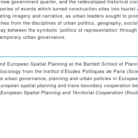
 new government quarter, and the redeveloped historical core
 series of events which turned construction sites into tourist
ing imagery and narrative, as urban leaders sought to promo
hes from the disciplines of urban politics, geography, socio
play between the symbolic ‘politics of representation’ throug
ntemporary urban governance.
nd European Spatial Planning at the Bartlett School of Plann
Sociology from the Institut d’Etudes Politiques de Paris (S
e urban governance, planning and urban policies in European
uropean spatial planning and trans-boundary cooperation be
f
European Spatial Planning and Territorial Cooperation
(Routl