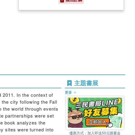
主題書展
更多
 2011. In the context of
he city following the Fall
o the world through events
te partnerships were set
The book analyzes the
y sites were turned into
優惠方式：
加入即送50元購書金