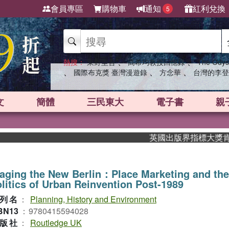
會員專區
購物車
通知
紅利兌換
5
、
、
熱搜：
東野圭吾
高希均教授回憶錄
The Odys
、
、
、
國際布克獎 臺灣漫遊錄
方念華
台灣的李登
文
簡體
三民東大
電子書
親
英國出版界指標大獎肯定！A.
aging the New Berlin：Place Marketing and the
litics of Urban Reinvention Post-1989
列名
：
Planning, History and Environment
BN13
：
9780415594028
版社
：
Routledge UK