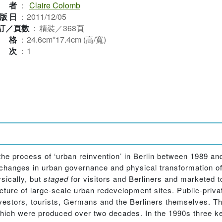
作者
：
Claire Colomb
版日
：
2011/12/05
訂／頁數
：
精裝／368頁
規格
：
24.6cm*17.4cm (高/寬)
版次
：
1
the process of ‘urban reinvention’ in Berlin between 1989 and
hanges in urban governance and physical transformation of t
ysically, but
staged
for visitors and Berliners and marketed t
ture of large-scale urban redevelopment sites. Public-priva
 investors, tourists, Germans and the Berliners themselves. 
which were produced over two decades. In the 1990s three ke