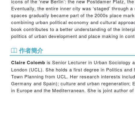
icons of the ‘new Berlin’: the new Postdamer Platz, the
Eventually, the entire inner city was ‘staged’ through a
spaces gradually became part of the 2000s place market
combining urban political economy and cultural approac
book contributes to a better understanding of the inter
politics of urban development and place making in co
作者簡介
Claire Colomb
is Senior Lecturer in Urban Sociology a
London (UCL). She holds a first degree in Politics and 
Town Planning from UCL. Her research interests includ
Germany and Spain); culture and urban regeneration; E
in Europe and the Mediterranean. She is joint author o