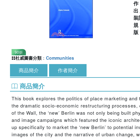
出
裝
90折
杜威圖書分類
：
Communities
商品簡介
作者簡介
商品簡介
This book explores the politics of place marketing and 
the dramatic socio-economic restructuring processes, c
of the Wall, the ‘new’ Berlin was not only being built ph
and image campaigns which featured the iconic architec
up specifically to market the ‘new Berlin’ to potential
images of the city and the narrative of urban change, 