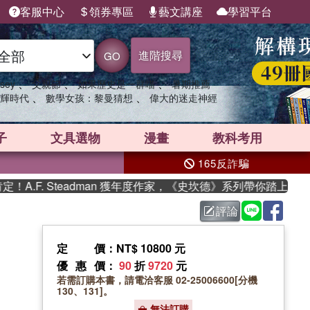
客服中心
領券專區
藝文講座
學習平台
進階搜尋
GO
、
、
、
sey
父親節
如果歷史是一群喵
暑期推薦
、
、
輝時代
數學女孩：黎曼猜想
偉大的迷走神經
子
文具選物
漫畫
教科考用
165反詐騙
F. Steadman 獲年度作家，《史坎德》系列帶你踏上熱血奇幻
評論
定價
：NT$ 10800 元
優惠價
：
90
折
9720
元
若需訂購本書，請電洽客服 02-25006600[分機
130、131]。
無法訂購