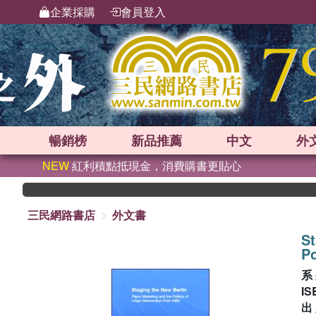
企業採購
會員登入
暢銷榜
新品
推薦
中文
外
NEW
紅利積點抵現金，消費購書更貼心
三民網路書店
外文書
St
Po
系
IS
出