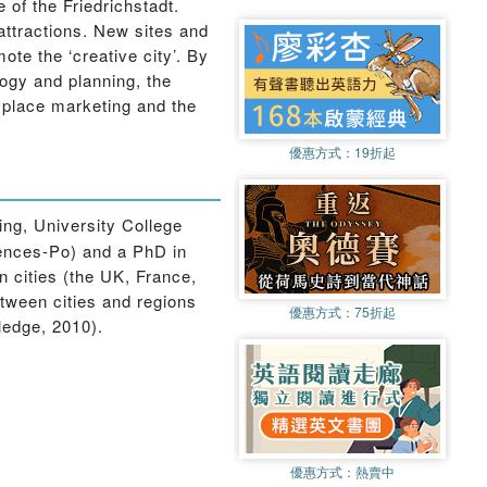
 of the Friedrichstadt.
 attractions. New sites and
te the ‘creative city’. By
logy and planning, the
h place marketing and the
優惠方式：
19折起
ing, University College
ciences-Po) and a PhD in
 cities (the UK, France,
tween cities and regions
優惠方式：
75折起
edge, 2010).
優惠方式：
熱賣中