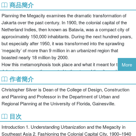
商品簡介
Planning the Megacity examines the dramatic transformation of
Jakarta over the past century. In 1900, the colonial capital of the
Netherland Indies, then known as Batavia, was a compact city of
approximately 150,000 inhabitants. During the next hundred years,
but especially after 1950, it was transformed into the sprawling
‘megacity’ of more than 9 million in an urbanized region that
boasted nearly 18 million by 2000.
How this metamorphosis took place and what it meant for the life of
More
Jakartans are questions central to the story of the city, as is the
作者簡介
role of both local and national leaders in the control and
manipulation of processes of growth. As Christopher Silver reveals,
Christopher Silver is Dean of the College of Design, Construction
Jakarta’s place as Indonesia’s most prestigious city, and its capital
and Planning and Professor in the Department of Urban and
city, subjected it to conflicting approaches to planning, and placed
Regional Planning at the University of Florida, Gainesville.
its development within the vortex of national development. He
reveals how colonialism, the struggle for independence and for
目次
improving the national condition, together with aspirations for
Introduction 1. Understanding Urbanization and the Megacity in
economic modernization, contributed to the distinctive character of
Southeast Asia 2. Fashioning the Colonial Capital City, 1900–1940
Southeast Asia’s largest metropolitan area.