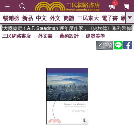
5
暢銷榜
新品
中文
外文
簡體
三民東大
電子書
親子
GO
獎肯定！A.F. Steadman 獲年度作家，《史坎德》系列帶你
三民網路書店
外文書
藝術設計
建築美學
、
熱搜：
東野圭吾
高希均教授回憶錄
、
、
、
The Odyssey
父親節
如果歷
評論
、
、
史是一群喵
暑期推薦
國際布克
、
、
獎 臺灣漫遊錄
方念華
台灣的李
、
、
登輝時代
數學女孩：黎曼猜想
偉大的迷走神經