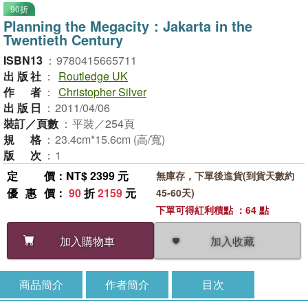
90折
Planning the Megacity：Jakarta in the
Twentieth Century
ISBN13
：
9780415665711
出版社
：
Routledge UK
作者
：
Christopher Silver
出版日
：
2011/04/06
裝訂／頁數
：
平裝／254頁
規格
：
23.4cm*15.6cm (高/寬)
版次
：
1
定價
：NT$ 2399 元
無庫存，下單後進貨(到貨天數約
優惠價
：
90
折
2159
元
45-60天)
下單可得紅利積點 ：64 點
加入收藏
加入購物車
商品簡介
作者簡介
目次