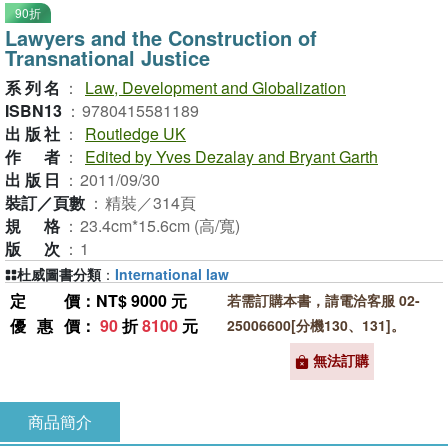
90折
Lawyers and the Construction of
Transnational Justice
系列名
：
Law, Development and Globalization
ISBN13
：
9780415581189
出版社
：
Routledge UK
作者
：
Edited by Yves Dezalay and Bryant Garth
出版日
：
2011/09/30
裝訂／頁數
：
精裝／314頁
規格
：
23.4cm*15.6cm (高/寬)
版次
：
1
杜威圖書分類
：
International law
定價
：NT$ 9000 元
若需訂購本書，請電洽客服 02-
優惠價
：
90
折
8100
元
25006600[分機130、131]。
無法訂購
商品簡介