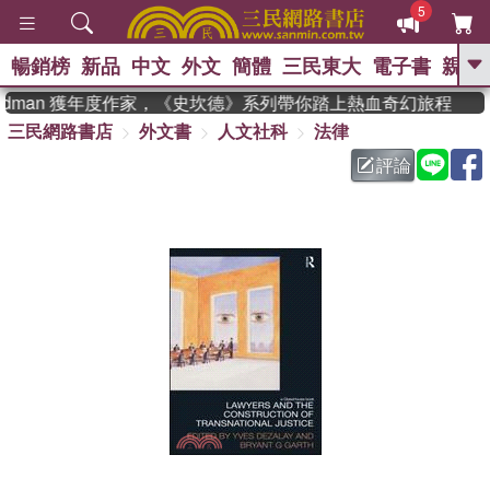
5
暢銷榜
新品
中文
外文
簡體
三民東大
電子書
親子
GO
eadman 獲年度作家，《史坎德》系列帶你踏上熱血奇幻旅程
三民網路書店
外文書
人文社科
法律
、
熱搜：
東野圭吾
高希均教授回憶錄
、
、
、
The Odyssey
父親節
如果歷
評論
、
、
史是一群喵
暑期推薦
國際布克
、
、
獎 臺灣漫遊錄
方念華
台灣的李
、
、
登輝時代
數學女孩：黎曼猜想
偉大的迷走神經