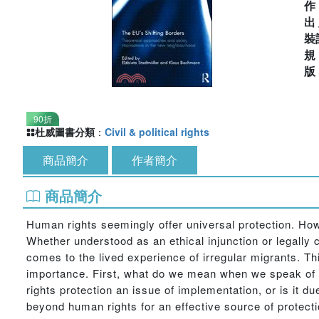
出
裝
90折
杜威圖書分類
：
Civil & political rights
商品簡介
作者簡介
商品簡介
Human rights seemingly offer universal protection. How
Whether understood as an ethical injunction or legally
comes to the lived experience of irregular migrants. Th
importance. First, what do we mean when we speak of 
rights protection an issue of implementation, or is it d
beyond human rights for an effective source of protectio