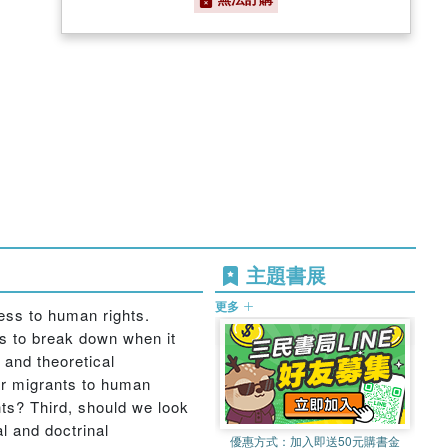
主題書展
更多
ess to human rights.
ms to break down when it
 and theoretical
ar migrants to human
hts? Third, should we look
l and doctrinal
優惠方式：
加入即送50元購書金