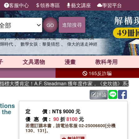
客服中心
領券專區
藝文講座
學習平台
進階搜尋
GO
、
、
、
sey
父親節
如果歷史是一群喵
暑期推薦
、
、
輝時代
數學女孩：黎曼猜想
偉大的迷走神經
子
文具選物
漫畫
教科考用
165反詐騙
獎肯定！A.F. Steadman 獲年度作家，《史坎德》系列帶你
評論
tions
 the
定價
：NT$ 9000 元
優惠價
：
90
折
8100
元
若需訂購本書，請電洽客服 02-25006600[分機
130、131]。
無法訂購