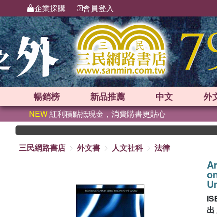
企業採購
會員登入
暢銷榜
新品
推薦
中文
外
NEW
紅利積點抵現金，消費購書更貼心
三民網路書店
外文書
人文社科
法律
Ar
on
Un
IS
出