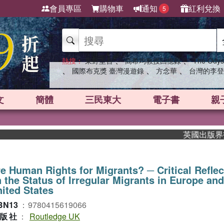
會員專區
購物車
通知
紅利兌換
5
、
、
熱搜：
東野圭吾
高希均教授回憶錄
The Odys
、
、
、
國際布克獎 臺灣漫遊錄
方念華
台灣的李登
文
簡體
三民東大
電子書
親
英國出版界指標大
e Human Rights for Migrants? ─ Critical Reflec
 the Status of Irregular Migrants in Europe and
ited States
BN13
：
9780415619066
版社
：
Routledge UK