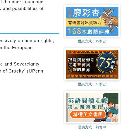
ut the book, nuanced
s and possibilities of
ensively on human rights,
優惠方式：
19折起
on the European
nce and Sovereignty
n of Cruelty’ (UPenn
優惠方式：
75折起
優惠方式：
熱賣中