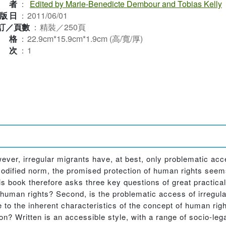
作者
：
Edited by Marie-Benedicte Dembour and Tobias Kelly
版日
：
2011/06/01
訂／頁數
：
精裝／250頁
規格
：
22.9cm*15.9cm*1.9cm (高/寬/厚)
版次
：
1
ever, irregular migrants have, at best, only problematic acc
 codified norm, the promised protection of human rights see
is book therefore asks three key questions of great practical
human rights? Second, is the problematic access of irregul
ue to the inherent characteristics of the concept of human rig
n? Written is an accessible style, with a range of socio-lega