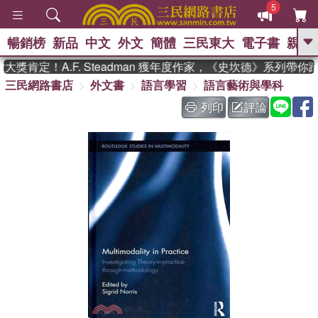
5
暢銷榜
新品
中文
外文
簡體
三民東大
電子書
親子
GO
獎肯定！A.F. Steadman 獲年度作家，《史坎德》系列帶你
三民網路書店
外文書
語言學習
語言藝術與學科
、
、
熱搜：
東野圭吾
The Odyssey
、
、
父親節
如果歷史是一群喵
暑期
列印
評論
、
、
推薦
國際布克獎 臺灣漫遊錄
方
、
、
念華
台灣的李登輝時代
數學女
、
孩：黎曼猜想
偉大的迷走神經