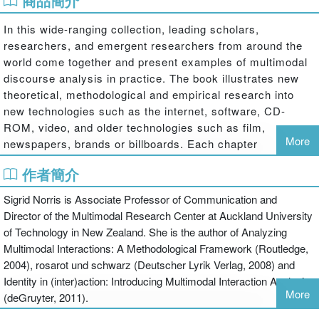
商品簡介
In this wide-ranging collection, leading scholars,
researchers, and emergent researchers from around the
world come together and present examples of multimodal
discourse analysis in practice. The book illustrates new
theoretical, methodological and empirical research into
new technologies such as the internet, software, CD-
ROM, video, and older technologies such as film,
More
newspapers, brands or billboards. Each chapter
demonstrates how aspects of multimodal theory and
作者簡介
method can be used to conduct research into these and
other multimodal texts. Taken together, the book advances
Sigrid Norris is Associate Professor of Communication and
the field of multimodal discourse analysis and offers a
Director of the Multimodal Research Center at Auckland University
range of current studies that address some of the most
of Technology in New Zealand. She is the author of Analyzing
important questions facing researchers and students when
Multimodal Interactions: A Methodological Framework (Routledge,
investigating new or old technologies multimodally in
2004), rosarot und schwarz (Deutscher Lyrik Verlag, 2008) and
linguistics, education, communication studies, sociology,
Identity in (inter)action: Introducing Multimodal Interaction Analysis
anthropology and other fields.
More
(deGruyter, 2011).