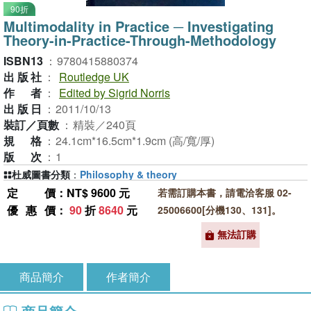
90折
Multimodality in Practice ─ Investigating
Theory-in-Practice-Through-Methodology
ISBN13
：
9780415880374
出版社
：
Routledge UK
作者
：
Edited by Sigrid Norris
出版日
：
2011/10/13
裝訂／頁數
：
精裝／240頁
規格
：
24.1cm*16.5cm*1.9cm (高/寬/厚)
版次
：
1
杜威圖書分類
：
Philosophy & theory
定價
：NT$ 9600 元
若需訂購本書，請電洽客服 02-
優惠價
：
90
折
8640
元
25006600[分機130、131]。
無法訂購
商品簡介
作者簡介