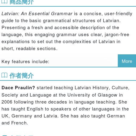
商品簡介
Latvian: An Essential Grammar
is a concise, user-friendly
guide to the basic grammatical structures of Latvian.
Presenting a fresh and accessible description of the
language, this engaging grammar uses clear, jargon-free
explanations to set out the complexities of Latvian in
short, readable sections.
More
Key features include:
clear grammar explanations
作者簡介
frequent use of authentic examples
pronunciation guide, bibliography and subject index.
Dace Praulin?
started teaching Latvian History, Culture,
Society and Language at the University of Glasgow in
This is the ideal reference source both for those studying
2006 following three decades in language teaching. She
Latvian independently and for students in schools,
has taught English to speakers of other languages in the
colleges, universities and adult classes of all types to
UK, Germany and Latvia. She has also taught German
back up their studies.
and French.