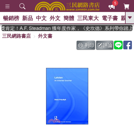
5
暢銷榜
新品
中文
外文
簡體
三民東大
電子書
親子
GO
定！A.F. Steadman 獲年度作家，《史坎德》系列帶你踏上
三民網路書店
外文書
、
、
熱搜：
東野圭吾
The Odyssey
、
、
父親節
如果歷史是一群喵
暑期
列印
評論
、
、
推薦
國際布克獎 臺灣漫遊錄
方
、
、
念華
台灣的李登輝時代
數學女
、
孩：黎曼猜想
偉大的迷走神經