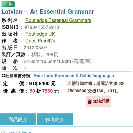
90折
Latvian ─ An Essential Grammar
系列名
：
Routledge Essential Grammars
ISBN13
：
9780415576918
出版社
：
Routledge UK
作者
：
Dace Prauli?š
出版日
：
2012/03/07
裝訂／頁數
：
精裝／208頁
規格
：
24.8cm*16.5cm*1.9cm (高/寬/厚)
版次
：
1
杜威圖書分類
：
East Indo-European & Celtic languages
定價
：NT$ 8400 元
若需訂購本書，請電洽客服 02-
優惠價
：
90
折
7560
元
25006600[分機130、131]。
無法訂購
商品簡介
作者簡介