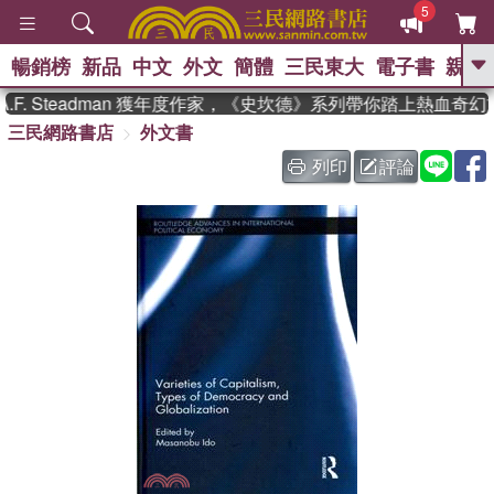
5
暢銷榜
新品
中文
外文
簡體
三民東大
電子書
親子
GO
. Steadman 獲年度作家，《史坎德》系列帶你踏上熱血奇幻旅
三民網路書店
外文書
、
熱搜：
東野圭吾
高希均教授回憶錄
、
、
、
The Odyssey
父親節
如果歷
列印
評論
、
、
史是一群喵
暑期推薦
國際布克
、
、
獎 臺灣漫遊錄
方念華
台灣的李
、
、
登輝時代
數學女孩：黎曼猜想
偉大的迷走神經