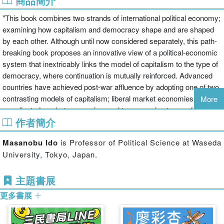
商品簡介
"This book combines two strands of international political economy;
examining how capitalism and democracy shape and are shaped
by each other. Although until now considered separately, this path-
breaking book proposes an innovative view of a political-economic
system that inextricably links the model of capitalism to the type of
democracy, where continuation is mutually reinforced. Advanced
countries have achieved post-war affluence by adopting one of two
contrasting models of capitalism; liberal market economies or
More
coordinated market economies, and two opposing types of
作者簡介
democracies: consensus or majoritarian democracies. Expert
contributors in the field consider the question of whether and how
Masanobu Ido
is Professor of Political Science at Waseda
globalization is transforming the post-war political economic
University, Tokyo, Japan.
systems of advanced countries such as Britain, France, Germany,
Italy and Japan, as well as the question of how it is shaping
主題書展
democracy and capitalism combinations in former socialist
countries in Eastern Europe and the new "capitalist" China. The
更多書展
book examines various topics, including party system change, a
political dilemma of the established party, and corporate