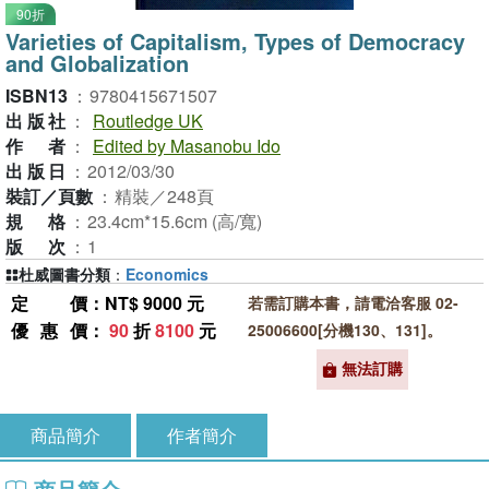
90折
Varieties of Capitalism, Types of Democracy
and Globalization
ISBN13
：
9780415671507
出版社
：
Routledge UK
作者
：
Edited by Masanobu Ido
出版日
：
2012/03/30
裝訂／頁數
：
精裝／248頁
規格
：
23.4cm*15.6cm (高/寬)
版次
：
1
杜威圖書分類
：
Economics
定價
：NT$ 9000 元
若需訂購本書，請電洽客服 02-
優惠價
：
90
折
8100
元
25006600[分機130、131]。
無法訂購
商品簡介
作者簡介