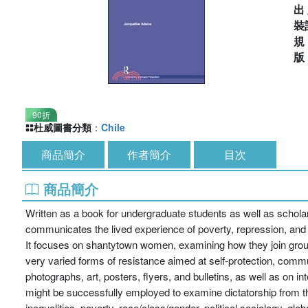
出
裝
90折
杜威圖書分類
：
Chile
商品簡介
作者簡介
目次
商品簡介
Written as a book for undergraduate students as well as scholars
communicates the lived experience of poverty, repression, and r
It focuses on shantytown women, examining how they join grou
very varied forms of resistance aimed at self-protection, comm
photographs, art, posters, flyers, and bulletins, as well as on 
might be successfully employed to examine dictatorship from the
inequalities, poverty, race/class/gender, political sociology, gl