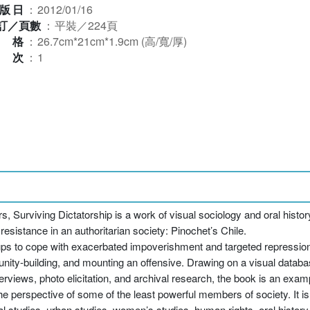
版日
：
2012/01/16
訂／頁數
：
平裝／224頁
規格
：
26.7cm*21cm*1.9cm (高/寬/厚)
版次
：
1
, Surviving Dictatorship is a work of visual sociology and oral histor
esistance in an authoritarian society: Pinochet’s Chile.
ps to cope with exacerbated impoverishment and targeted repression,
unity-building, and mounting an offensive. Drawing on a visual datab
interviews, photo elicitation, and archival research, the book is an ex
 perspective of some of the least powerful members of society. It is 
obal studies, urban studies, women’s studies, human rights, oral history