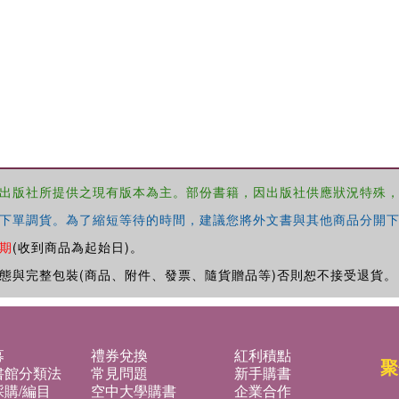
出版社所提供之現有版本為主。部份書籍，因出版社供應狀況特殊
下單調貨。為了縮短等待的時間，建議您將外文書與其他商品分開下
期
(收到商品為起始日)。
態與完整包裝(商品、附件、發票、隨貨贈品等)否則恕不接受退貨。
募
禮券兌換
紅利積點
聚
書館分類法
常見問題
新手購書
購/編目
空中大學購書
企業合作