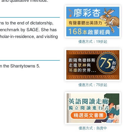
s to the end of dictatorship,
 a benchmark by SAGE. She has
olar-in-residence, and visiting
優惠方式：
19折起
n the Shantytowns 5.
優惠方式：
75折起
優惠方式：
熱賣中