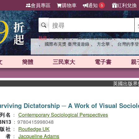
會員專區
購物車
通知
紅利兌換
5
、
、
熱搜：
東野圭吾
高希均教授回憶錄
The Odys
、
、
、
國際布克獎 臺灣漫遊錄
方念華
台灣的李登
文
簡體
三民東大
電子書
親
英國出版界指標大獎
rviving Dictatorship ─ A Work of Visual Socio
列名
：
Contemporary Sociological Perspectives
BN13
：
9780415998048
版社
：
Routledge UK
作者
：
Jacqueline Adams