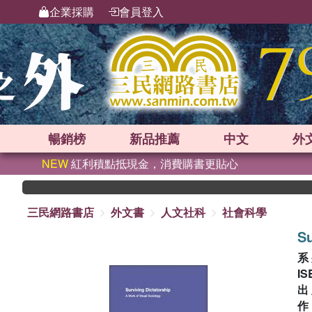
企業採購
會員登入
暢銷榜
新品
推薦
中文
外
NEW
紅利積點抵現金，消費購書更貼心
三民網路書店
外文書
人文社科
社會科學
Su
系
IS
出