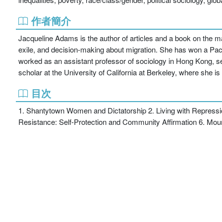
作者簡介
Jacqueline Adams is the author of articles and a book on the ma
exile, and decision-making about migration. She has won a Pa
worked as an assistant professor of sociology in Hong Kong, sen
scholar at the University of California at Berkeley, where she is
目次
1. Shantytown Women and Dictatorship 2. Living with Repress
Resistance: Self-Protection and Community Affirmation 6. Moun