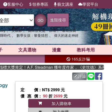
客服中心
領券專區
藝文講座
學習平台
進階搜尋
GO
、
、
、
sey
父親節
如果歷史是一群喵
暑期推薦
、
、
輝時代
數學女孩：黎曼猜想
偉大的迷走神經
子
文具選物
漫畫
教科考用
165反詐騙
肯定！A.F. Steadman 獲年度作家，《史坎德》系列帶你
評論
logy
定價
：NT$ 2999 元
優惠價
：
90
折
2699
元
加入購物車
加入收藏