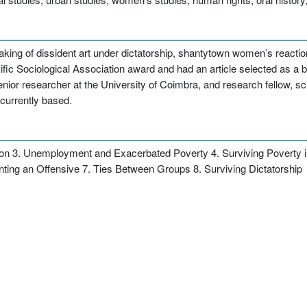
king of dissident art under dictatorship, shantytown women’s reaction
cific Sociological Association award and had an article selected as
ior researcher at the University of Coimbra, and research fellow, sch
 currently based.
ion 3. Unemployment and Exacerbated Poverty 4. Surviving Poverty i
ting an Offensive 7. Ties Between Groups 8. Surviving Dictatorship