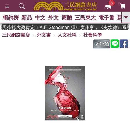
5
暢銷榜
新品
中文
外文
簡體
三民東大
電子書
親子
GO
指標大獎肯定！A.F. Steadman 獲年度作家，《史坎德》
三民網路書店
外文書
人文社科
社會科學
、
熱搜：
東野圭吾
高希均教授回憶錄
、
、
、
The Odyssey
父親節
如果歷
評論
、
、
史是一群喵
暑期推薦
國際布克
、
、
獎 臺灣漫遊錄
方念華
台灣的李
、
、
登輝時代
數學女孩：黎曼猜想
偉大的迷走神經