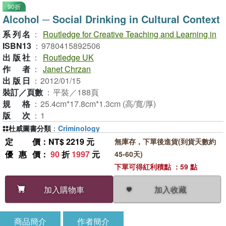
90折
Alcohol ─ Social Drinking in Cultural Context
系列名
：
Routledge for Creative Teaching and Learning in
ISBN13
：
9780415892506
出版社
：
Routledge UK
作者
：
Janet Chrzan
出版日
：
2012/01/15
裝訂／頁數
：
平裝／188頁
規格
：
25.4cm*17.8cm*1.3cm (高/寬/厚)
版次
：
1
杜威圖書分類
：
Criminology
定價
：NT$ 2219 元
無庫存，下單後進貨(到貨天數約
優惠價
：
90
折
1997
元
45-60天)
下單可得紅利積點 ：59 點
加入收藏
加入購物車
商品簡介
作者簡介