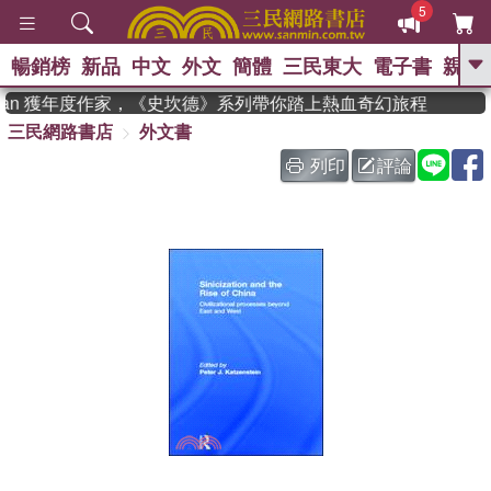
5
暢銷榜
新品
中文
外文
簡體
三民東大
電子書
親子
GO
dman 獲年度作家，《史坎德》系列帶你踏上熱血奇幻旅程
三民網路書店
外文書
、
熱搜：
東野圭吾
高希均教授回憶錄
、
、
、
The Odyssey
父親節
如果歷
列印
評論
、
、
史是一群喵
暑期推薦
國際布克
、
、
獎 臺灣漫遊錄
方念華
台灣的李
、
、
登輝時代
數學女孩：黎曼猜想
偉大的迷走神經