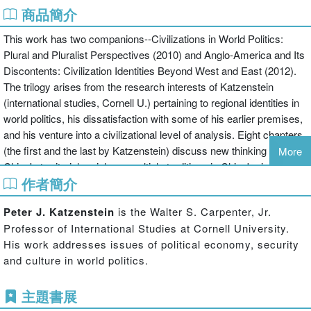
商品簡介
This work has two companions--Civilizations in World Politics:
Plural and Pluralist Perspectives (2010) and Anglo-America and Its
Discontents: Civilization Identities Beyond West and East (2012).
The trilogy arises from the research interests of Katzenstein
(international studies, Cornell U.) pertaining to regional identities in
world politics, his dissatisfaction with some of his earlier premises,
and his venture into a civilizational level of analysis. Eight chapters
(the first and the last by Katzenstein) discuss new thinking about
More
China's territorial periphery, multiple traditions in China's rise, four
作者簡介
diasporic lives, and Sinicization in comparative perspective, among
other topics. Annotation c2012 Book News, Inc., Portland, OR
Peter J. Katzenstein
is the Walter S. Carpenter, Jr.
(booknews.com)
Professor of International Studies at Cornell University.
His work addresses issues of political economy, security
and culture in world politics.
主題書展