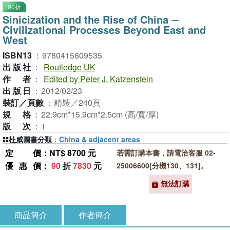
90折
Sinicization and the Rise of China ─
Civilizational Processes Beyond East and
West
ISBN13
：
9780415809535
出版社
：
Routledge UK
作者
：
Edited by Peter J. Katzenstein
出版日
：
2012/02/23
裝訂／頁數
：
精裝／240頁
規格
：
22.9cm*15.9cm*2.5cm (高/寬/厚)
版次
：
1
杜威圖書分類
：
China & adjacent areas
定價
：NT$ 8700 元
若需訂購本書，請電洽客服 02-
優惠價
：
90
折
7830
元
25006600[分機130、131]。
無法訂購
商品簡介
作者簡介