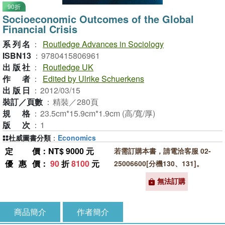
90折
Socioeconomic Outcomes of the Global
Financial Crisis
系列名
：
Routledge Advances in Sociology
ISBN13
：
9780415806961
出版社
：
Routledge UK
作者
：
Edited by Ulrike Schuerkens
出版日
：
2012/03/15
裝訂／頁數
：
精裝／280頁
規格
：
23.5cm*15.9cm*1.9cm (高/寬/厚)
版次
：
1
杜威圖書分類
：
Economics
定價
：NT$ 9000 元
若需訂購本書，請電洽客服 02-
優惠價
：
90
折
8100
元
25006600[分機130、131]。
無法訂購
商品簡介
作者簡介