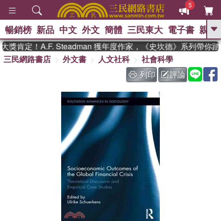
5
暢銷榜
新品
中文
外文
簡體
三民東大
電子書
親子
GO
肯定！A.F. Steadman 獲年度作家，《史坎德》系列帶你
三民網路書店
外文書
人文社科
社會科學
、
熱搜：
東野圭吾
高希均教授回憶錄
、
、
、
The Odyssey
父親節
如果歷
列印
評論
、
、
史是一群喵
暑期推薦
國際布克
、
、
獎 臺灣漫遊錄
方念華
台灣的李
、
、
登輝時代
數學女孩：黎曼猜想
偉大的迷走神經