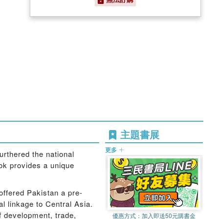
主題書展
更多
rthered the national
ook provides a unique
offered Pakistan a pre-
al linkage to Central Asia.
f development, trade,
優惠方式：
加入即送50元購書金