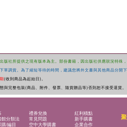
出版社所提供之現有版本為主。部份書籍，因出版社供應狀況特殊
下單調貨。為了縮短等待的時間，建議您將外文書與其他商品分開下
期
(收到商品為起始日)。
態與完整包裝(商品、附件、發票、隨貨贈品等)否則恕不接受退貨。
募
禮券兌換
紅利積點
聚
書館分類法
常見問題
新手購書
購/編目
空中大學購書
企業合作