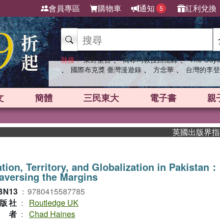
會員專區
購物車
通知
紅利兌換
5
、
、
熱搜：
東野圭吾
高希均教授回憶錄
The Odys
、
、
、
國際布克獎 臺灣漫遊錄
方念華
台灣的李登
文
簡體
三民東大
電子書
親
英國出版界指標大獎
tion, Territory, and Globalization in Pakistan：
aversing the Margins
BN13
：
9780415587785
版社
：
Routledge UK
作者
：
Chad Haines