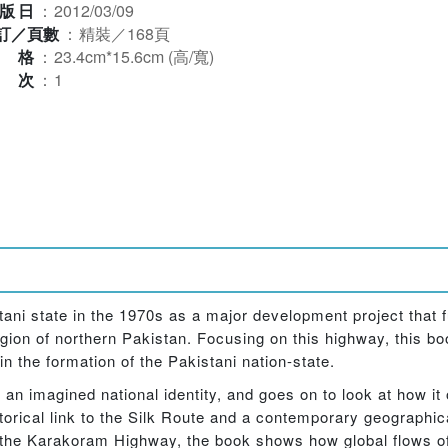
版日
：
2012/03/09
訂／頁數
：
精裝／168頁
規格
：
23.4cm*15.6cm (高/寬)
版次
：
1
i state in the 1970s as a major development project that fu
region of northern Pakistan. Focusing on this highway, this b
in the formation of the Pakistani nation-state.
 imagined national identity, and goes on to look at how it 
istorical link to the Silk Route and a contemporary geographic
ng the Karakoram Highway, the book shows how global flows o