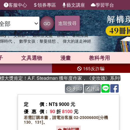
客服中心
領券專區
藝文講座
學習平台
進階搜尋
GO
、
、
、
sey
父親節
如果歷史是一群喵
暑期推薦
、
、
輝時代
數學女孩：黎曼猜想
偉大的迷走神經
子
文具選物
漫畫
教科考用
165反詐騙
肯定！A.F. Steadman 獲年度作家，《史坎德》系列帶你踏
列印
評論
定價
：NT$ 9000 元
優惠價
：
90
折
8100
元
若需訂購本書，請電洽客服 02-25006600[分機
130、131]。
無法訂購