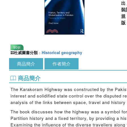
出
裝
90折
杜威圖書分類
：
Historical geography
商品簡介
作者簡介
商品簡介
The Karakoram Highway was constructed by the Pakistan
interest and solidified state control over the disputed 
analysis of the links between space, travel and history 
The book discusses how the highway was a symbol for an
Partition history and a fixed territory, by providing a h
Examining the influence of the diverse travellers alo