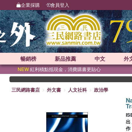
企業採購
會員登入
暢銷榜
新品
推薦
中文
外
NEW
紅利積點抵現金，消費購書更貼心
三民網路書店
外文書
人文社科
政治學
Na
Tr
IS
出